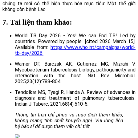
chúng ta mới có thể hiện thực hóa mục tiêu: Một thế giới
không còn bệnh Lao.
7. Tài liệu tham khảo:
World TB Day 2026 - Yes! We can End TB! Led by
countries. Powered by people [cited 2026 March 15].
Available from:
https://www.who.int/campaigns/world-
tb-day/2026.
Warner DF, Barczak AK, Gutierrez MG, Mizrahi V.
Mycobacterium tuberculosis biology, pathogenicity and
interaction with the host. Nat Rev Microbiol.
2025;23(12):788-804.
Tendolkar MS, Tyagi R, Handa A. Review of advances in
diagnosis and treatment of pulmonary tuberculosis.
Indian J Tuberc. 2021;68(4):510-5.
Thông tin trên chỉ phục vụ mục đích tham khảo,
không mang tính chất khuyến nghị. Vui lòng liên
hệ bác sĩ để được tham vấn chi tiết.