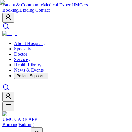
Patient & Community
Medical Expert
UMCers
Booking
|
Bidding
|
Contact
About Hospital
Specialty
Doctor
Service
Health Library
News & Events
Patient Support
UMC CARE APP
Booking
Bidding