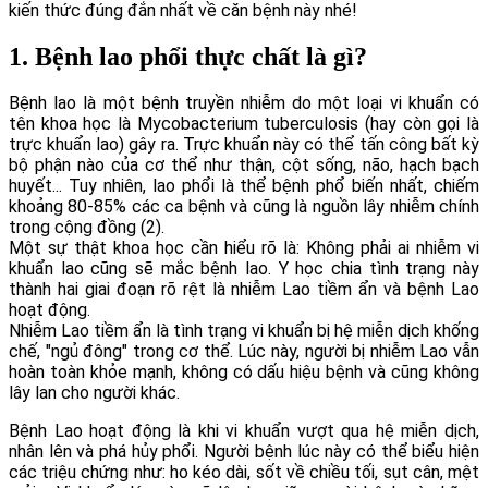
kiến thức đúng đắn nhất về căn bệnh này nhé!
1. Bệnh lao phổi thực chất là gì?
Bệnh lao là một bệnh truyền nhiễm do một loại vi khuẩn có
tên khoa học là Mycobacterium tuberculosis (hay còn gọi là
trực khuẩn lao) gây ra. Trực khuẩn này có thể tấn công bất kỳ
bộ phận nào của cơ thể như thận, cột sống, não, hạch bạch
huyết... Tuy nhiên, lao phổi là thể bệnh phổ biến nhất, chiếm
khoảng 80-85% các ca bệnh và cũng là nguồn lây nhiễm chính
trong cộng đồng (2).
Một sự thật khoa học cần hiểu rõ là: Không phải ai nhiễm vi
khuẩn lao cũng sẽ mắc bệnh lao. Y học chia tình trạng này
thành hai giai đoạn rõ rệt là nhiễm Lao tiềm ẩn và bệnh Lao
hoạt động.
Nhiễm Lao tiềm ẩn là tình trạng vi khuẩn bị hệ miễn dịch khống
chế, "ngủ đông" trong cơ thể. Lúc này, người bị nhiễm Lao vẫn
hoàn toàn khỏe mạnh, không có dấu hiệu bệnh và cũng không
lây lan cho người khác.
Bệnh Lao hoạt động là khi vi khuẩn vượt qua hệ miễn dịch,
nhân lên và phá hủy phổi. Người bệnh lúc này có thể biểu hiện
các triệu chứng như: ho kéo dài, sốt về chiều tối, sụt cân, mệt