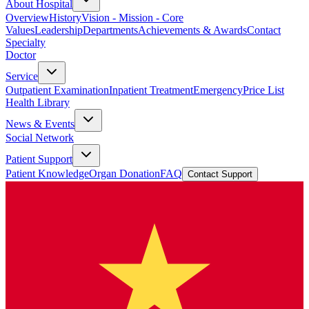
About Hospital
Overview
History
Vision - Mission - Core
Values
Leadership
Departments
Achievements & Awards
Contact
Specialty
Doctor
Service
Outpatient Examination
Inpatient Treatment
Emergency
Price List
Health Library
News & Events
Social Network
Patient Support
Patient Knowledge
Organ Donation
FAQ
Contact Support