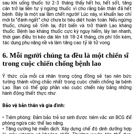
sau khi uống thuốc từ 2-3 tháng thấy hết ho, hết sốt, tăng
cân trở lại liền tự ý ngừng thuốc vì cho rằng bản thân đã hết
bệnh. Đây là một sai lầm chết người! Lúc này, vi khuẩn lao chỉ
mới bị "đánh ngất" chứ chưa bị tiêu diệt hoàn toàn. Nếu ngừng
thuốc, chúng sẽ tỉnh lại, đột biến và trở thành Lao kháng
thuốc. Bệnh lao kháng thuốc cực kỳ nguy hiểm, lây lan nhanh,
thời gian điều trị kéo dài lên tới 18-24 tháng, chi phí tốn kém,
tác dụng phụ nặng nề và làm tăng cao tỷ lệ tử vong.
6. Mỗi người chúng ta đều là một chiến sĩ
trong cuộc chiến chống bệnh lao
Ý thức của mỗi cá nhân trong cộng đồng sẽ tạo nên bức
tường thành vững chắc nhất trong cuộc chiến chống lại bệnh
Lao. Bạn có thể góp phần vào cuộc chiến này bằng những
hành động thiết thực như:
Bảo vệ bản thân và gia đình:
• Tiêm phòng: Đảm bảo trẻ sơ sinh được tiêm vắc xin BCG để
phòng ngừa các thể lao nặng.
• Tăng cường hệ miễn dịch: Xây dựng chế độ dinh dưỡng hợp