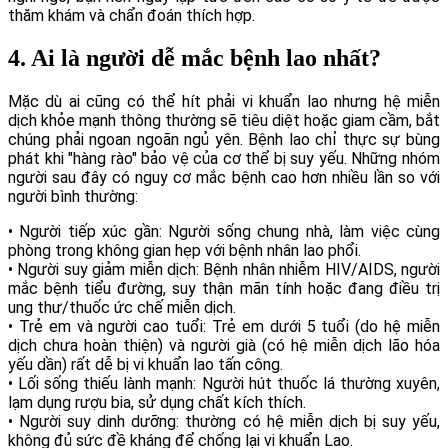
thăm khám và chẩn đoán thích hợp.
4. Ai là người dễ mắc bệnh lao nhất?
Mặc dù ai cũng có thể hít phải vi khuẩn lao nhưng hệ miễn
dịch khỏe mạnh thông thường sẽ tiêu diệt hoặc giam cầm, bắt
chúng phải ngoan ngoãn ngủ yên. Bệnh lao chỉ thực sự bùng
phát khi "hàng rào" bảo vệ của cơ thể bị suy yếu. Những nhóm
người sau đây có nguy cơ mắc bệnh cao hơn nhiều lần so với
người bình thường:
• Người tiếp xúc gần: Người sống chung nhà, làm việc cùng
phòng trong không gian hẹp với bệnh nhân lao phổi.
• Người suy giảm miễn dịch: Bệnh nhân nhiễm HIV/AIDS, người
mắc bệnh tiểu đường, suy thận mãn tính hoặc đang điều trị
ung thư/thuốc ức chế miễn dịch.
• Trẻ em và người cao tuổi: Trẻ em dưới 5 tuổi (do hệ miễn
dịch chưa hoàn thiện) và người già (có hệ miễn dịch lão hóa
yếu dần) rất dễ bị vi khuẩn lao tấn công.
• Lối sống thiếu lành mạnh: Người hút thuốc lá thường xuyên,
lạm dụng rượu bia, sử dụng chất kích thích.
• Người suy dinh dưỡng: thường có hệ miễn dịch bị suy yếu,
không đủ sức đề kháng để chống lại vi khuẩn Lao.