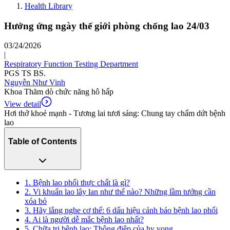
Health Library
Hưởng ứng ngày thế giới phòng chống lao 24/03
03/24/2026
|
Respiratory Function Testing Department
PGS TS BS.
Nguyễn Như Vinh
Khoa Thăm dò chức năng hô hấp
View detail
Hơi thở khoẻ mạnh - Tương lai tươi sáng: Chung tay chấm dứt bệnh
lao
Table of Contents
1. Bệnh lao phổi thực chất là gì?
2. Vi khuẩn lao lây lan như thế nào? Những lầm tưởng cần
xóa bỏ
3. Hãy lắng nghe cơ thể: 6 dấu hiệu cảnh báo bệnh lao phổi
4. Ai là người dễ mắc bệnh lao nhất?
5. Chữa trị bệnh lao: Thông điệp của hy vọng