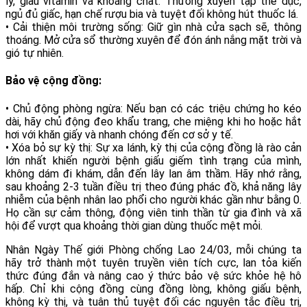
lý, giàu vitamin và khoáng chất. Thường xuyên tập thể dục,
ngủ đủ giấc, hạn chế rượu bia và tuyệt đối không hút thuốc lá.
• Cải thiện môi trường sống: Giữ gìn nhà cửa sạch sẽ, thông
thoáng. Mở cửa sổ thường xuyên để đón ánh nắng mặt trời và
gió tự nhiên.
Bảo vệ cộng đồng:
• Chủ động phòng ngừa: Nếu bạn có các triệu chứng ho kéo
dài, hãy chủ động đeo khẩu trang, che miệng khi ho hoặc hắt
hơi với khăn giấy và nhanh chóng đến cơ sở y tế.
• Xóa bỏ sự kỳ thị: Sự xa lánh, kỳ thị của cộng đồng là rào cản
lớn nhất khiến người bệnh giấu giếm tình trạng của mình,
không dám đi khám, dẫn đến lây lan âm thầm. Hãy nhớ rằng,
sau khoảng 2-3 tuần điều trị theo đúng phác đồ, khả năng lây
nhiễm của bệnh nhân lao phổi cho người khác gần như bằng 0.
Họ cần sự cảm thông, động viên tinh thần từ gia đình và xã
hội để vượt qua khoảng thời gian dùng thuốc mệt mỏi.
Nhân Ngày Thế giới Phòng chống Lao 24/03, mỗi chúng ta
hãy trở thành một tuyên truyền viên tích cực, lan tỏa kiến
thức đúng đắn và nâng cao ý thức bảo vệ sức khỏe hệ hô
hấp. Chỉ khi cộng đồng cùng đồng lòng, không giấu bệnh,
không kỳ thị, và tuân thủ tuyệt đối các nguyên tắc điều trị,