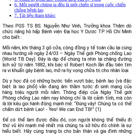
6. Mỗi người chúng ta đều là một chiến sĩ trong cuộc chiến
chống bệnh lao
7. Tài liệu tham khảo:
Theo PGS TS BS. Nguyễn Như Vinh, Trưởng khoa Thăm dò
chức năng hô hấp Bệnh viện Đại học Y Dược TP. Hồ Chí Minh
cho biết :
Mỗi năm, khi tháng 3 gõ cửa, cộng đồng y tế toàn cầu lại cùng
nhau hướng về ngày 24/03 – Ngày Thế giới Phòng chống Lao
(World TB Day). Đây là dịp để chúng ta nhìn lại chặng đường
lịch sử từ năm 1882, khi bác sĩ Robert Koch lần đầu tiên tìm
ra vi khuẩn gây bệnh lao, mở ra hy vọng chữa trị cho nhân loại.
Dù y học đã có những bước tiến vượt bậc, bệnh lao (và đặc
biệt là lao phổi) vẫn đang âm thầm tước đi sinh mạng của
hàng triệu người mỗi năm. Thông điệp của Ngày Thế giới
Phòng chống Lao năm nay không chỉ là lời cảnh tỉnh, mà còn
là lời kêu gọi hành động mạnh mẽ: “Đúng vậy! Chúng ta có thể
chấm dứt bệnh Lao! - Yes! We can End TB!” (1).
Để có thể làm được điều đó, con người không thể thiếu đi
thứ vũ khí mạnh mẽ nhất mà chúng ta sở hữu đó chính là sự
hiểu biết. Hãy cùng trang bị cho bản thân và gia đình những