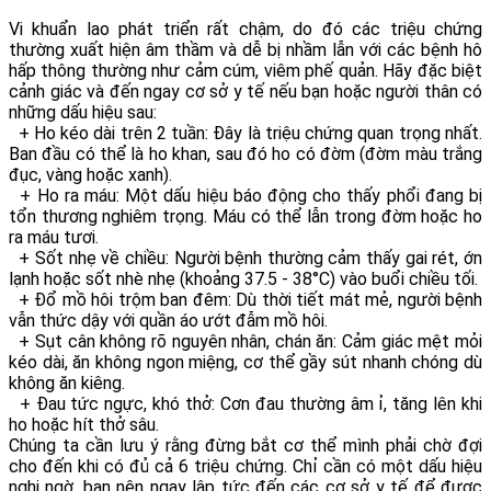
Vi khuẩn lao phát triển rất chậm, do đó các triệu chứng
thường xuất hiện âm thầm và dễ bị nhầm lẫn với các bệnh hô
hấp thông thường như cảm cúm, viêm phế quản. Hãy đặc biệt
cảnh giác và đến ngay cơ sở y tế nếu bạn hoặc người thân có
những dấu hiệu sau:
+ Ho kéo dài trên 2 tuần: Đây là triệu chứng quan trọng nhất.
Ban đầu có thể là ho khan, sau đó ho có đờm (đờm màu trắng
đục, vàng hoặc xanh).
+ Ho ra máu: Một dấu hiệu báo động cho thấy phổi đang bị
tổn thương nghiêm trọng. Máu có thể lẫn trong đờm hoặc ho
ra máu tươi.
+ Sốt nhẹ về chiều: Người bệnh thường cảm thấy gai rét, ớn
lạnh hoặc sốt nhè nhẹ (khoảng 37.5 - 38°C) vào buổi chiều tối.
+ Đổ mồ hôi trộm ban đêm: Dù thời tiết mát mẻ, người bệnh
vẫn thức dậy với quần áo ướt đẫm mồ hôi.
+ Sụt cân không rõ nguyên nhân, chán ăn: Cảm giác mệt mỏi
kéo dài, ăn không ngon miệng, cơ thể gầy sút nhanh chóng dù
không ăn kiêng.
+ Đau tức ngực, khó thở: Cơn đau thường âm ỉ, tăng lên khi
ho hoặc hít thở sâu.
Chúng ta cần lưu ý rằng đừng bắt cơ thể mình phải chờ đợi
cho đến khi có đủ cả 6 triệu chứng. Chỉ cần có một dấu hiệu
nghi ngờ, bạn nên ngay lập tức đến các cơ sở y tế để được