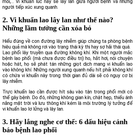
mỏi,… Vi khuẩn lúc này sẽ lây lan giữa người bệnh và những
người tiếp xúc xung quanh.
2. Vi khuẩn lao lây lan như thế nào?
Những lầm tưởng cần xóa bỏ
Hiểu đúng về con đường lây nhiễm giúp chúng ta phòng bệnh
hiệu quả mà không rơi vào trạng thái kỳ thị hay sợ hãi thái quá.
Lao phổi lây truyền qua đường không khí. Khi một người mắc
bệnh lao phổi (mà chưa được điều trị) ho, hắt hơi, nói chuyện
hoặc hát, họ sẽ phát tán những giọt dịch mang vi khuẩn lao
vào không khí. Những người xung quanh nếu hít phải không khí
có chứa vi khuẩn này trong thời gian đủ dài sẽ có nguy cơ bị
lây nhiễm.
Trực khuẩn lao cần được hít sâu vào tận trong phổi mới có
thể gây bệnh. Do đó, những không gian kín, chật hẹp, thiếu ánh
nắng mặt trời và lưu thông khí kém là môi trường lý tưởng để
vi khuẩn lao lơ lửng và lây lan.
3. Hãy lắng nghe cơ thể: 6 dấu hiệu cảnh
báo bệnh lao phổi