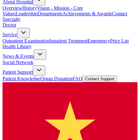
About Hospital
Overview
History
Vision - Mission - Core
Values
Leadership
Departments
Achievements & Awards
Contact
Specialty
Doctor
Service
Outpatient Examination
Inpatient Treatment
Emergency
Price List
Health Library
News & Events
Social Network
Patient Support
Patient Knowledge
Organ Donation
FAQ
Contact Support