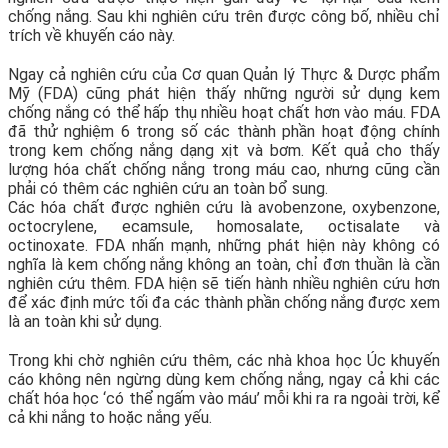
chống nắng. Sau khi nghiên cứu trên được công bố, nhiều chỉ
trích về khuyến cáo này.
Ngay cả nghiên cứu của Cơ quan Quản lý Thực & Dược phẩm
Mỹ (FDA) cũng phát hiện thấy những người sử dụng kem
chống nắng có thể hấp thụ nhiều hoạt chất hơn vào máu. FDA
đã thử nghiệm 6 trong số các thành phần hoạt động chính
trong kem chống nắng dạng xịt và bơm. Kết quả cho thấy
lượng hóa chất chống nắng trong máu cao, nhưng cũng cần
phải có thêm các nghiên cứu an toàn bổ sung.
Các hóa chất được nghiên cứu là avobenzone, oxybenzone,
octocrylene, ecamsule, homosalate, octisalate và
octinoxate. FDA nhấn mạnh, những phát hiện này không có
nghĩa là kem chống nắng không an toàn, chỉ đơn thuần là cần
nghiên cứu thêm. FDA hiện sẽ tiến hành nhiều nghiên cứu hơn
để xác định mức tối đa các thành phần chống nắng được xem
là an toàn khi sử dụng.
Trong khi chờ nghiên cứu thêm, các nhà khoa học Úc khuyến
cáo không nên ngừng dùng kem chống nắng, ngay cả khi các
chất hóa học ‘có thể ngấm vào máu’ mỗi khi ra ra ngoài trời, kể
cả khi nắng to hoặc nắng yếu.