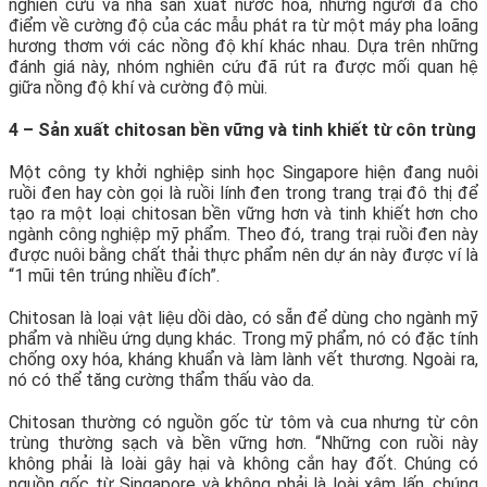
nghiên cứu và nhà sản xuất nước hoa, những người đã cho
điểm về cường độ của các mẫu phát ra từ một máy pha loãng
hương thơm với các nồng độ khí khác nhau. Dựa trên những
đánh giá này, nhóm nghiên cứu đã rút ra được mối quan hệ
giữa nồng độ khí và cường độ mùi.
4 – Sản xuất chitosan bền vững và tinh khiết từ côn trùng
Một công ty khởi nghiệp sinh học Singapore hiện đang nuôi
ruồi đen hay còn gọi là ruồi lính đen trong trang trại đô thị để
tạo ra một loại chitosan bền vững hơn và tinh khiết hơn cho
ngành công nghiệp mỹ phẩm. Theo đó, trang trại ruồi đen này
được nuôi bằng chất thải thực phẩm nên dự án này được ví là
“1 mũi tên trúng nhiều đích”.
Chitosan là loại vật liệu dồi dào, có sẵn để dùng cho ngành mỹ
phẩm và nhiều ứng dụng khác. Trong mỹ phẩm, nó có đặc tính
chống oxy hóa, kháng khuẩn và làm lành vết thương. Ngoài ra,
nó có thể tăng cường thẩm thấu vào da.
Chitosan thường có nguồn gốc từ tôm và cua nhưng từ côn
trùng thường sạch và bền vững hơn. “Những con ruồi này
không phải là loài gây hại và không cắn hay đốt. Chúng có
nguồn gốc từ Singapore và không phải là loài xâm lấn, chúng