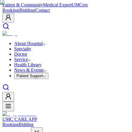
Patient & Community
Medical Expert
UMCers
Booking
|
Bidding
|
Contact
About Hospital
Specialty
Doctor
Service
Health Library
News & Events
Patient Support
UMC CARE APP
Booking
Bidding