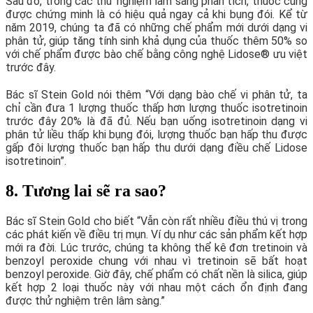
Sau đó, trong các thử nghiệm lâm sàng phân tích, thuốc cũng
được chứng minh là có hiệu quả ngay cả khi bụng đói. Kể từ
năm 2019, chúng ta đã có những chế phẩm mới dưới dạng vi
phân tử, giúp tăng tính sinh khả dụng của thuốc thêm 50% so
với chế phẩm được bào chế bằng công nghệ Lidose® ưu việt
trước đây.
Bác sĩ Stein Gold nói thêm “Với dạng bào chế vi phân tử, ta
chỉ cần đưa 1 lượng thuốc thấp hơn lượng thuốc isotretinoin
trước đây 20% là đã đủ. Nếu bạn uống isotretinoin dạng vi
phân tử liều thấp khi bụng đói, lượng thuốc bạn hấp thu được
gấp đôi lượng thuốc bạn hấp thu dưới dạng điều chế Lidose
isotretinoin”.
8. Tương lai sẽ ra sao?
Bác sĩ Stein Gold cho biết “Vẫn còn rất nhiều điều thú vị trong
các phát kiến về điều trị mụn. Ví dụ như các sản phẩm kết hợp
mới ra đời. Lúc trước, chúng ta không thể kê đơn tretinoin và
benzoyl peroxide chung với nhau vì tretinoin sẽ bất hoạt
benzoyl peroxide. Giờ đây, chế phẩm có chất nền là silica, giúp
kết hợp 2 loại thuốc này với nhau một cách ổn định đang
được thử nghiệm trên lâm sàng.”