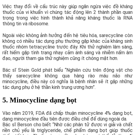
Việc thay đổi về cấu trúc này giúp ngăn ngừa việc đề kháng
thuốc của vi khuẩn vì chúng tác động lên 2 thành phần quan
trọng trong việc hình thành khả năng kháng thuốc là RNA
thông tin và ribosome.
Ngoài việc không ảnh hưởng đến hệ tiêu hóa, sarecycline còn
không có nhiều tác dụng phụ thường gặp khác của kháng sinh
thuốc nhóm tetracycline trước đây. Khi thử nghiệm lâm sàng,
rất hiếm gặp tình trạng nhạy cảm ánh sáng và nhiễm nấm âm
đạo, người tham gia thử nghiệm cũng ít chóng mặt hơn.
Bác sĩ Stein Gold phát biểu “Nghiên cứu trên động vật cho
thấy sarecycline không qua hàng rào máu não như
minocycline, điều này có nghĩa là bệnh nhân sẽ ít gặp những
tác dụng phụ ở hệ thần kinh trung ương hơn”.
5. Minocycline dạng bọt
Vào năm 2019, FDA đã chấp thuận minocycline 4% dạng bọt,
dạng minocycline đầu tiên được điều chế để dùng ngoài da.
Bác sĩ Berson cho biết “Nhờ các phân tử được vi giải và chất
nền chủ yếu là triglyceride, chế phẩm dạng bọt giúp thuốc