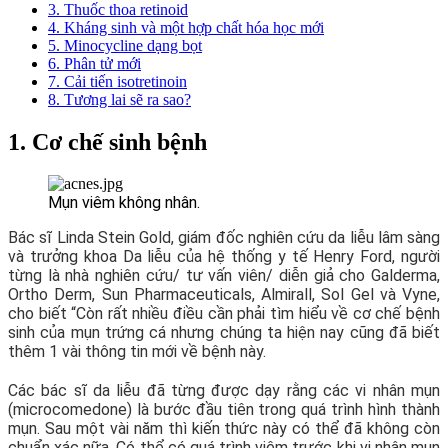
3. Thuốc thoa retinoid
4. Kháng sinh và một hợp chất hóa học mới
5. Minocycline dạng bọt
6. Phân tử mới
7. Cải tiến isotretinoin
8. Tương lai sẽ ra sao?
1. Cơ chế sinh bệnh
Mụn viêm không nhân.
Bác sĩ Linda Stein Gold, giám đốc nghiên cứu da liễu lâm sàng
và trưởng khoa Da liễu của hệ thống y tế Henry Ford, người
từng là nhà nghiên cứu/ tư vấn viên/ diễn giả cho Galderma,
Ortho Derm, Sun Pharmaceuticals, Almirall, Sol Gel và Vyne,
cho biết “Còn rất nhiều điều cần phải tìm hiểu về cơ chế bệnh
sinh của mụn trứng cá nhưng chúng ta hiện nay cũng đã biết
thêm 1 vài thông tin mới về bệnh này.
Các bác sĩ da liễu đã từng được dạy rằng các vi nhân mụn
(microcomedone) là bước đầu tiên trong quá trình hình thành
mụn. Sau một vài năm thì kiến thức này có thể đã không còn
chuẩn xác nữa. Có thể có quá trình viêm trước khi vi nhân mụn