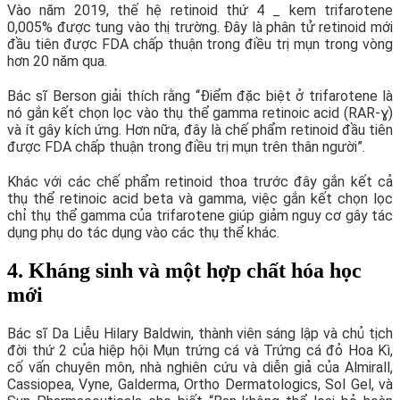
Vào năm 2019, thế hệ retinoid thứ 4 _ kem trifarotene
0,005% được tung vào thị trường. Đây là phân tử retinoid mới
đầu tiên được FDA chấp thuận trong điều trị mụn trong vòng
hơn 20 năm qua.
Bác sĩ Berson giải thích rằng “Điểm đặc biệt ở trifarotene là
nó gắn kết chọn lọc vào thụ thể gamma retinoic acid (RAR-ɣ)
và ít gây kích ứng. Hơn nữa, đây là chế phẩm retinoid đầu tiên
được FDA chấp thuận trong điều trị mụn trên thân người”.
Khác với các chế phẩm retinoid thoa trước đây gắn kết cả
thụ thể retinoic acid beta và gamma, việc gắn kết chọn lọc
chỉ thụ thể gamma của trifarotene giúp giảm nguy cơ gây tác
dụng phụ do tác dụng vào các thụ thể khác.
4. Kháng sinh và một hợp chất hóa học
mới
Bác sĩ Da Liễu Hilary Baldwin, thành viên sáng lập và chủ tịch
đời thứ 2 của hiệp hội Mụn trứng cá và Trứng cá đỏ Hoa Kì,
cố vấn chuyên môn, nhà nghiên cứu và diễn giả của Almirall,
Cassiopea, Vyne, Galderma, Ortho Dermatologics, Sol Gel, và