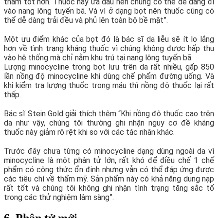
thấm tốt hơn. Thuốc này ưa dầu nên chúng có thể dễ dàng đi
vào nang lông tuyến bã. Và vì ở dạng bọt nên thuốc cũng có
thể dễ dàng trải đều và phủ lên toàn bộ bề mặt”.
Một ưu điểm khác của bọt đó là bác sĩ da liễu sẽ ít lo lắng
hơn về tình trạng kháng thuốc vì chúng không được hấp thu
vào hệ thống mà chỉ nằm khu trú tại nang lông tuyến bã.
Lượng minocycline trong bọt lưu trên da rất nhiều, gấp 850
lần nồng độ minocycline khi dùng chế phẩm đường uống. Và
khi kiểm tra lượng thuốc trong máu thì nồng độ thuốc lại rất
thấp.
Bác sĩ Stein Gold giải thích thêm “Khi nồng độ thuốc cao trên
da như vậy, chúng tôi thường ghi nhận nguy cơ đề kháng
thuốc này giảm rõ rệt khi so với các tác nhân khác.
Trước đây chưa từng có minocycline dạng dùng ngoài da vì
minocycline là một phân tử lớn, rất khó để điều chế 1 chế
phẩm có công thức ổn định nhưng vẫn có thể đáp ứng được
các tiêu chí về thẩm mỹ. Sản phẩm này có khả năng dung nạp
rất tốt và chúng tôi không ghi nhận tình trạng tăng sắc tố
trong các thử nghiệm lâm sàng”.