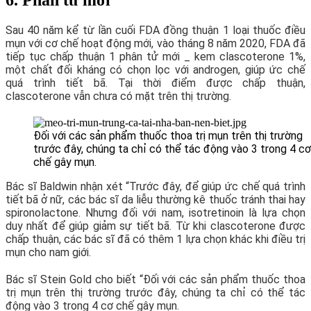
6. Phân tử mới
Sau 40 năm kể từ lần cuối FDA đồng thuận 1 loại thuốc điều
mụn với cơ chế hoạt động mới, vào tháng 8 năm 2020, FDA đã
tiếp tục chấp thuận 1 phân tử mới _ kem clascoterone 1%,
một chất đối kháng có chọn lọc với androgen, giúp ức chế
quá trình tiết bã. Tại thời điểm được chấp thuận,
clascoterone vẫn chưa có mặt trên thị trường.
Đối với các sản phẩm thuốc thoa trị mụn trên thị trường
trước đây, chúng ta chỉ có thể tác động vào 3 trong 4 cơ
chế gây mụn.
Bác sĩ Baldwin nhận xét “Trước đây, để giúp ức chế quá trình
tiết bã ở nữ, các bác sĩ da liễu thường kê thuốc tránh thai hay
spironolactone. Nhưng đối với nam, isotretinoin là lựa chọn
duy nhất để giúp giảm sự tiết bã. Từ khi clascoterone được
chấp thuận, các bác sĩ đã có thêm 1 lựa chọn khác khi điều trị
mụn cho nam giới.
Bác sĩ Stein Gold cho biết “Đối với các sản phẩm thuốc thoa
trị mụn trên thị trường trước đây, chúng ta chỉ có thể tác
động vào 3 trong 4 cơ chế gây mụn.