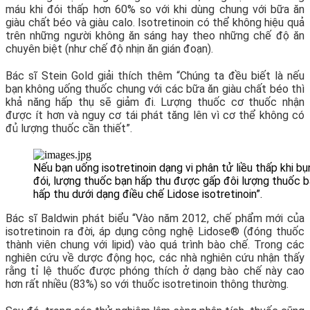
máu khi đói thấp hơn 60% so với khi dùng chung với bữa ăn
giàu chất béo và giàu calo. Isotretinoin có thể không hiệu quả
trên những người không ăn sáng hay theo những chế độ ăn
chuyên biệt (như chế độ nhịn ăn gián đoạn).
Bác sĩ Stein Gold giải thích thêm “Chúng ta đều biết là nếu
bạn không uống thuốc chung với các bữa ăn giàu chất béo thì
khả năng hấp thụ sẽ giảm đi. Lượng thuốc cơ thuốc nhận
được ít hơn và nguy cơ tái phát tăng lên vì cơ thể không có
đủ lượng thuốc cần thiết”.
Nếu bạn uống isotretinoin dạng vi phân tử liều thấp khi b
đói, lượng thuốc bạn hấp thu được gấp đôi lượng thuốc 
hấp thu dưới dạng điều chế Lidose isotretinoin”.
Bác sĩ Baldwin phát biểu “Vào năm 2012, chế phẩm mới của
isotretinoin ra đời, áp dụng công nghệ Lidose® (đóng thuốc
thành viên chung với lipid) vào quá trình bào chế. Trong các
nghiên cứu về dược động học, các nhà nghiên cứu nhận thấy
rằng tỉ lệ thuốc được phóng thích ở dạng bào chế này cao
hơn rất nhiều (83%) so với thuốc isotretinoin thông thường.