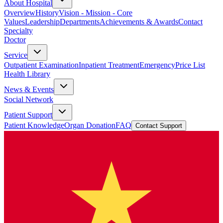
About Hospital
Overview
History
Vision - Mission - Core
Values
Leadership
Departments
Achievements & Awards
Contact
Specialty
Doctor
Service
Outpatient Examination
Inpatient Treatment
Emergency
Price List
Health Library
News & Events
Social Network
Patient Support
Patient Knowledge
Organ Donation
FAQ
Contact Support