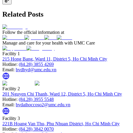
Related Posts
Follow the official information at
Manage and care for your health with UMC Care
Facility 1
215 Hong Bang, Ward 11, District 5, Ho Chi Minh City
Hotline:
(84.28) 3855 4269
Email:
bvdhyd@umc.edu.vn
Facility 2
201 Nguyen Chi Thanh, Ward 12, District 5, Ho Chi Minh City
Hotline:
(84.28) 3955 5548
Email:
bvdaihoccoso2@umc.edu.vn
Facility 3
221B Hoang Van Thu, Phu Nhuan District, Ho Chi Minh City
Hotline:
(84.28) 3842 0070