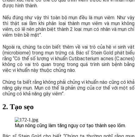
được hình thành.
Nếu đúng như vậy thì toàn bộ mụn đều là mụn viêm. Như vậy
thì thật sai lầm khi phân loại thành mụn viêm và mụn không
viêm, có lẽ nên phân biệt thành 2 loại: mụn có nhân và mụn chỉ
viêm trên bề mặt”.
Ngoài ra, chúng ta còn biết thêm về vai trò của hệ vi sinh vật
(microbiome) trong mụn trứng cá. Bác sĩ Stein Gold phát biểu
rằng “Có thể số lượng vi khuẩn Cutibacterium acnes (C.acnes)
không có vai trò quan trọng trong quá trình sinh bệnh bằng
việc vi khuẩn này thuộc chủng nào.
Chúng ta biết rằng không phải chủng vi khuẩn nào cũng có khả
năng gây mụn. Mụn có thể là phản ứng của cơ thể với một số
chủng có khả năng gây viêm”.
2. Tạo sẹo
Mụn nông cũng làm tăng nguy cơ tạo thành sẹo lõm.
Bác sĩ Stein Gold cho biết “Chúng ta thường nghĩ rằng mụn