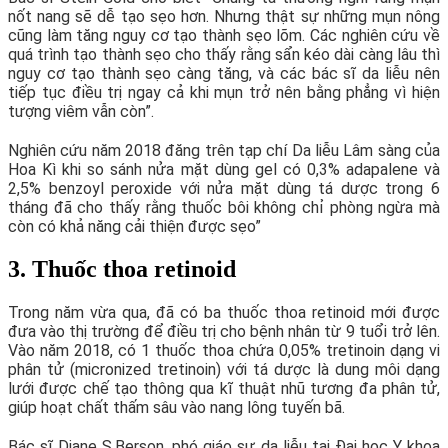
nốt nang sẽ dễ tạo sẹo hơn. Nhưng thật sự những mụn nông
cũng làm tăng nguy cơ tạo thành sẹo lõm. Các nghiên cứu về
quá trình tạo thành sẹo cho thấy rằng sẩn kéo dài càng lâu thì
nguy cơ tạo thành sẹo càng tăng, và các bác sĩ da liễu nên
tiếp tục điều trị ngay cả khi mụn trở nên bằng phẳng vì hiện
tượng viêm vẫn còn”.
Nghiên cứu năm 2018 đăng trên tạp chí Da liễu Lâm sàng của
Hoa Kì khi so sánh nửa mặt dùng gel có 0,3% adapalene và
2,5% benzoyl peroxide với nửa mặt dùng tá dược trong 6
tháng đã cho thấy rằng thuốc bôi không chỉ phòng ngừa mà
còn có khả năng cải thiện được sẹo”
3. Thuốc thoa retinoid
Trong năm vừa qua, đã có ba thuốc thoa retinoid mới được
đưa vào thị trường để điều trị cho bệnh nhân từ 9 tuổi trở lên.
Vào năm 2018, có 1 thuốc thoa chứa 0,05% tretinoin dạng vi
phân tử (micronized tretinoin) với tá dược là dung môi dạng
lưới được chế tạo thông qua kĩ thuật nhũ tương đa phân tử,
giúp hoạt chất thấm sâu vào nang lông tuyến bã.
Bác sĩ Diane S.Berson, phó giáo sư da liễu tại Đại học Y khoa