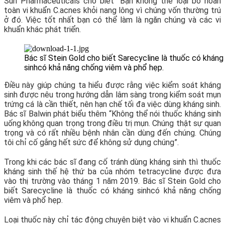
Sun Pharmaceuticals cho biết “Bạn không thể loại bỏ hoàn
toàn vi khuẩn C.acnes khỏi nang lông vì chúng vốn thường trú
ở đó. Việc tốt nhất bạn có thể làm là ngăn chúng và các vi
khuẩn khác phát triển.
Bác sĩ Stein Gold cho biết Sarecycline là thuốc có kháng
sinhcó khả năng chống viêm và phổ hẹp.
Điều này giúp chúng ta hiểu được rằng việc kiểm soát kháng
sinh được nêu trong hướng dẫn lâm sàng trong kiểm soát mụn
trứng cá là cần thiết, nên hạn chế tối đa việc dùng kháng sinh.
Bác sĩ Balwin phát biểu thêm “Không thể nói thuốc kháng sinh
uống không quan trọng trong điều trị mụn. Chúng thật sự quan
trọng và có rất nhiều bệnh nhân cần dùng đến chúng. Chúng
tôi chỉ cố gắng hết sức để không sử dụng chúng”.
Trong khi các bác sĩ đang cố tránh dùng kháng sinh thì thuốc
kháng sinh thế hệ thứ ba của nhóm tetracycline được đưa
vào thị trường vào tháng 1 năm 2019. Bác sĩ Stein Gold cho
biết Sarecycline là thuốc có kháng sinhcó khả năng chống
viêm và phổ hẹp.
Loại thuốc này chỉ tác động chuyên biệt vào vi khuẩn C.acnes