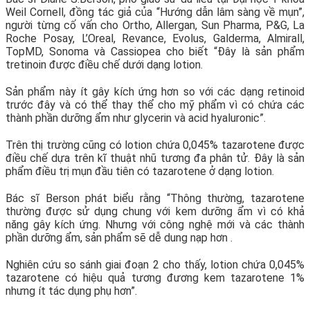
Weil Cornell, đồng tác giả của “Hướng dẫn lâm sàng về mụn”,
người từng cố vấn cho Ortho, Allergan, Sun Pharma, P&G, La
Roche Posay, L’Oreal, Revance, Evolus, Galderma, Almirall,
TopMD, Sonoma và Cassiopea cho biết “Đây là sản phẩm
tretinoin được điều chế dưới dạng lotion.
Sản phẩm này ít gây kích ứng hơn so với các dạng retinoid
trước đây và có thể thay thể cho mỹ phẩm vì có chứa các
thành phần dưỡng ẩm như glycerin và acid hyaluronic”.
Trên thị trường cũng có lotion chứa 0,045% tazarotene được
điều chế dựa trên kĩ thuật nhũ tương đa phân tử. Đây là sản
phẩm điều trị mụn đầu tiên có tazarotene ở dạng lotion.
Bác sĩ Berson phát biểu rằng “Thông thường, tazarotene
thường được sử dụng chung với kem dưỡng ẩm vì có khả
năng gây kích ứng. Nhưng với công nghệ mới và các thành
phần dưỡng ẩm, sản phẩm sẽ dễ dung nạp hơn .
Nghiên cứu so sánh giai đoạn 2 cho thấy, lotion chứa 0,045%
tazarotene có hiệu quả tương đương kem tazarotene 1%
nhưng ít tác dụng phụ hơn”.