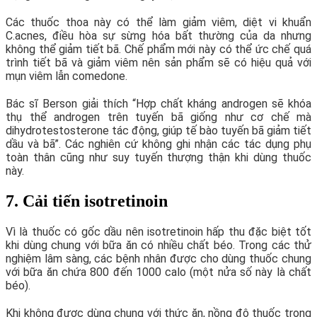
Các thuốc thoa này có thể làm giảm viêm, diệt vi khuẩn
C.acnes, điều hòa sự sừng hóa bất thường của da nhưng
không thể giảm tiết bã. Chế phẩm mới này có thể ức chế quá
trình tiết bã và giảm viêm nên sản phẩm sẽ có hiệu quả với
mụn viêm lẫn comedone.
Bác sĩ Berson giải thích “Hợp chất kháng androgen sẽ khóa
thụ thể androgen trên tuyến bã giống như cơ chế mà
dihydrotestosterone tác động, giúp tế bào tuyến bã giảm tiết
dầu và bã”. Các nghiên cứ không ghi nhận các tác dụng phụ
toàn thân cũng như suy tuyến thượng thận khi dùng thuốc
này.
7. Cải tiến isotretinoin
Vì là thuốc có gốc dầu nên isotretinoin hấp thu đặc biệt tốt
khi dùng chung với bữa ăn có nhiều chất béo. Trong các thử
nghiệm lâm sàng, các bệnh nhân được cho dùng thuốc chung
với bữa ăn chứa 800 đến 1000 calo (một nửa số này là chất
béo).
Khi không được dùng chung với thức ăn, nồng độ thuốc trong