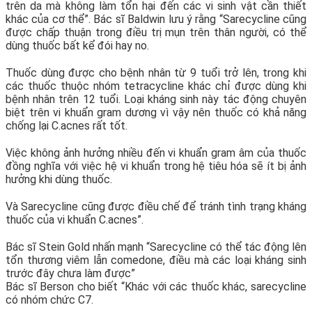
trên da mà không làm tổn hại đến các vi sinh vật cần thiết
khác của cơ thể”. Bác sĩ Baldwin lưu ý rằng “Sarecycline cũng
được chấp thuận trong điều trị mụn trên thân người, có thể
dùng thuốc bất kể đói hay no.
Thuốc dùng được cho bệnh nhân từ 9 tuổi trở lên, trong khi
các thuốc thuộc nhóm tetracycline khác chỉ được dùng khi
bệnh nhân trên 12 tuổi. Loại kháng sinh này tác động chuyên
biệt trên vi khuẩn gram dương vì vậy nên thuốc có khả năng
chống lại C.acnes rất tốt.
Việc không ảnh hưởng nhiều đến vi khuẩn gram âm của thuốc
đồng nghĩa với việc hệ vi khuẩn trong hệ tiêu hóa sẽ ít bị ảnh
hưởng khi dùng thuốc.
Và Sarecycline cũng được điều chế để tránh tình trạng kháng
thuốc của vi khuẩn C.acnes”.
Bác sĩ Stein Gold nhấn mạnh “Sarecycline có thể tác động lên
tổn thương viêm lẫn comedone, điều mà các loại kháng sinh
trước đây chưa làm được”
Bác sĩ Berson cho biết “Khác với các thuốc khác, sarecycline
có nhóm chức C7.