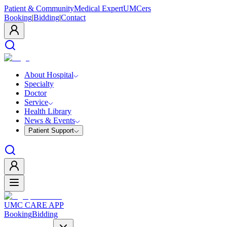
Patient & Community
Medical Expert
UMCers
Booking
|
Bidding
|
Contact
About Hospital
Specialty
Doctor
Service
Health Library
News & Events
Patient Support
UMC CARE APP
Booking
Bidding