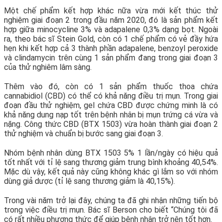
Một chế phẩm kết hợp khác nữa vừa mới kết thúc thử
nghiệm giai đoạn 2 trong đầu năm 2020, đó là sản phẩm kết
hợp giữa minocycline 3% và adapalene 0,3% dạng bọt. Ngoài
ra, theo bác sĩ Stein Gold, còn có 1 chế phẩm có vẻ đầy hứa
hẹn khi kết hợp cả 3 thành phần adapalene, benzoyl peroxide
và clindamycin trên cùng 1 sản phẩm đang trong giai đoạn 3
của thử nghiêm lâm sàng.
Thêm vào đó, còn có 1 sản phẩm thuốc thoa chứa
cannabidiol (CBD) có thể có khả năng điều trị mụn. Trong giai
đoạn đầu thử nghiệm, gel chứa CBD được chứng minh là có
khả năng dung nạp tốt trên bệnh nhân bị mụn trứng cá vừa và
nặng. Công thức CBD (BTX 1503) vừa hoàn thành giai đoạn 2
thử nghiệm và chuẩn bị bước sang giai đoạn 3.
Nhóm bệnh nhân dùng BTX 1503 5% 1 lần/ngày có hiệu quả
tốt nhất với tỉ lệ sang thương giảm trung bình khoảng 40,54%.
Mặc dù vậy, kết quả này cũng không khác gì lắm so với nhóm
dùng giả dược (tỉ lệ sang thương giảm là 40,15%).
Trong vài năm trở lại đây, chúng ta đã ghi nhận những tiến bộ
trong việc điều trị mụn. Bác sĩ Berson cho biết “Chúng tôi đã
có rất nhiều phương thức để giúp bệnh nhân trở nên tốt hơn.