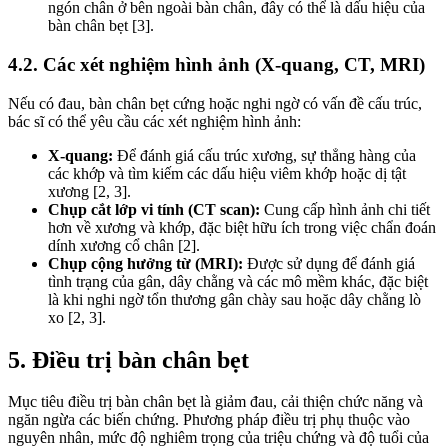
ngón chân ở bên ngoài bàn chân, đây có thể là dấu hiệu của
bàn chân bẹt [3].
4.2. Các xét nghiệm hình ảnh (X-quang, CT, MRI)
Nếu có đau, bàn chân bẹt cứng hoặc nghi ngờ có vấn đề cấu trúc,
bác sĩ có thể yêu cầu các xét nghiệm hình ảnh:
X-quang:
Để đánh giá cấu trúc xương, sự thẳng hàng của
các khớp và tìm kiếm các dấu hiệu viêm khớp hoặc dị tật
xương [2, 3].
Chụp cắt lớp vi tính (CT scan):
Cung cấp hình ảnh chi tiết
hơn về xương và khớp, đặc biệt hữu ích trong việc chẩn đoán
dính xương cổ chân [2].
Chụp cộng hưởng từ (MRI):
Được sử dụng để đánh giá
tình trạng của gân, dây chằng và các mô mềm khác, đặc biệt
là khi nghi ngờ tổn thương gân chày sau hoặc dây chằng lò
xo [2, 3].
5. Điều trị bàn chân bẹt
Mục tiêu điều trị bàn chân bẹt là giảm đau, cải thiện chức năng và
ngăn ngừa các biến chứng. Phương pháp điều trị phụ thuộc vào
nguyên nhân, mức độ nghiêm trọng của triệu chứng và độ tuổi của