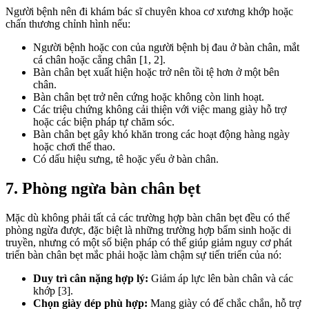
Người bệnh nên đi khám bác sĩ chuyên khoa cơ xương khớp hoặc
chấn thương chỉnh hình nếu:
Người bệnh hoặc con của người bệnh bị đau ở bàn chân, mắt
cá chân hoặc cẳng chân [1, 2].
Bàn chân bẹt xuất hiện hoặc trở nên tồi tệ hơn ở một bên
chân.
Bàn chân bẹt trở nên cứng hoặc không còn linh hoạt.
Các triệu chứng không cải thiện với việc mang giày hỗ trợ
hoặc các biện pháp tự chăm sóc.
Bàn chân bẹt gây khó khăn trong các hoạt động hàng ngày
hoặc chơi thể thao.
Có dấu hiệu sưng, tê hoặc yếu ở bàn chân.
7. Phòng ngừa bàn chân bẹt
Mặc dù không phải tất cả các trường hợp bàn chân bẹt đều có thể
phòng ngừa được, đặc biệt là những trường hợp bẩm sinh hoặc di
truyền, nhưng có một số biện pháp có thể giúp giảm nguy cơ phát
triển bàn chân bẹt mắc phải hoặc làm chậm sự tiến triển của nó:
Duy trì cân nặng hợp lý:
Giảm áp lực lên bàn chân và các
khớp [3].
Chọn giày dép phù hợp:
Mang giày có đế chắc chắn, hỗ trợ