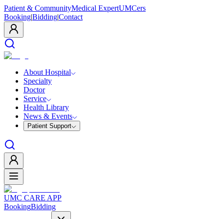
Patient & Community
Medical Expert
UMCers
Booking
|
Bidding
|
Contact
About Hospital
Specialty
Doctor
Service
Health Library
News & Events
Patient Support
UMC CARE APP
Booking
Bidding