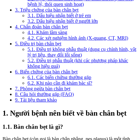
bệnh lý, thói quen sinh hoạt)
3. Triệu chứng của bàn chân bẹt
3.1. Dấu hiệu nhận biết ở trẻ em
3.2. Dấu hiệu nhận biết ở người lớn
4. Chẩn đoán bàn chân bẹt
4.1. Khám lâm sàng
4.2. Các xét nghiệm hình ảnh (X-quang, CT, MRI)
5. Điều trị bàn chân bẹt
5.1. Điều trị không phẫu thuật (dụng cụ chỉnh hình, vật
lý trị liệu, thay đổi lối sống)
5.2. Điều trị phẫu thuật (khi các phương pháp khác
không hiệu quả)
6. Biến chứng của bàn chân bẹt
6.1. Các biến chứng thường gặp
6.2. Khi nào cần đi khám bác sĩ?
7. Phòng ngừa bàn chân bẹt
8. Câu hỏi thường gặp (FAQ)
9. Tài liệu tham khảo
1. Người bệnh nên biết về bàn chân bẹt
1.1. Bàn chân bẹt là gì?
Bàn chân bẹt (còn gọi là bàn chân phẳng, pes planus) là một tình