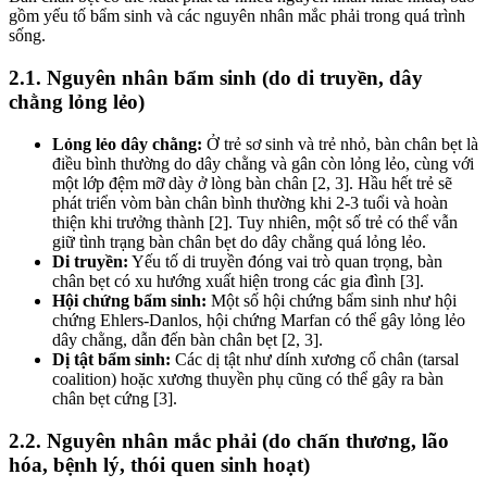
gồm yếu tố bẩm sinh và các nguyên nhân mắc phải trong quá trình
sống.
2.1. Nguyên nhân bẩm sinh (do di truyền, dây
chằng lỏng lẻo)
Lỏng lẻo dây chằng:
Ở trẻ sơ sinh và trẻ nhỏ, bàn chân bẹt là
điều bình thường do dây chằng và gân còn lỏng lẻo, cùng với
một lớp đệm mỡ dày ở lòng bàn chân [2, 3]. Hầu hết trẻ sẽ
phát triển vòm bàn chân bình thường khi 2-3 tuổi và hoàn
thiện khi trưởng thành [2]. Tuy nhiên, một số trẻ có thể vẫn
giữ tình trạng bàn chân bẹt do dây chằng quá lỏng lẻo.
Di truyền:
Yếu tố di truyền đóng vai trò quan trọng, bàn
chân bẹt có xu hướng xuất hiện trong các gia đình [3].
Hội chứng bẩm sinh:
Một số hội chứng bẩm sinh như hội
chứng Ehlers-Danlos, hội chứng Marfan có thể gây lỏng lẻo
dây chằng, dẫn đến bàn chân bẹt [2, 3].
Dị tật bẩm sinh:
Các dị tật như dính xương cổ chân (tarsal
coalition) hoặc xương thuyền phụ cũng có thể gây ra bàn
chân bẹt cứng [3].
2.2. Nguyên nhân mắc phải (do chấn thương, lão
hóa, bệnh lý, thói quen sinh hoạt)