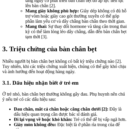
tăng nguy cơ phát triển bàn chân bẹt do áp lực liên tục
lên bàn chân [2].
Mang giày không phù hợp:
Giày dép không có đủ hỗ
trợ vòm hoặc giày cao gót thường xuyên có thể góp
phần làm yếu cơ và dây chằng bàn chân theo thời gian.
Mang thai:
Sự thay đổi hormone và tăng cân trong thai
kỳ có thể làm lỏng lẻo dây chằng, dẫn đến bàn chân bẹt
tạm thời [3].
3. Triệu chứng của bàn chân bẹt
Nhiều người bị bàn chân bẹt không có bất kỳ triệu chứng nào [2].
Tuy nhiên, khi các triệu chứng xuất hiện, chúng có thể gây khó chịu
và ảnh hưởng đến hoạt động hàng ngày.
3.1. Dấu hiệu nhận biết ở trẻ em
Ở trẻ nhỏ, bàn chân bẹt thường không gây đau. Phụ huynh nên chú
ý nếu trẻ có các dấu hiệu sau:
Đau chân, mắt cá chân hoặc cẳng chân dưới [2]:
Đây là
dấu hiệu quan trọng cần được bác sĩ đánh giá.
Đi lại vụng về hoặc khó khăn:
Trẻ có thể dễ bị vấp ngã hơn.
Giày mòn không đều:
Đặc biệt là ở phần rìa trong của đế