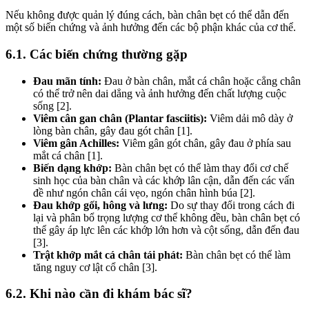
Nếu không được quản lý đúng cách, bàn chân bẹt có thể dẫn đến
một số biến chứng và ảnh hưởng đến các bộ phận khác của cơ thể.
6.1. Các biến chứng thường gặp
Đau mãn tính:
Đau ở bàn chân, mắt cá chân hoặc cẳng chân
có thể trở nên dai dẳng và ảnh hưởng đến chất lượng cuộc
sống [2].
Viêm cân gan chân (Plantar fasciitis):
Viêm dải mô dày ở
lòng bàn chân, gây đau gót chân [1].
Viêm gân Achilles:
Viêm gân gót chân, gây đau ở phía sau
mắt cá chân [1].
Biến dạng khớp:
Bàn chân bẹt có thể làm thay đổi cơ chế
sinh học của bàn chân và các khớp lân cận, dẫn đến các vấn
đề như ngón chân cái vẹo, ngón chân hình búa [2].
Đau khớp gối, hông và lưng:
Do sự thay đổi trong cách đi
lại và phân bổ trọng lượng cơ thể không đều, bàn chân bẹt có
thể gây áp lực lên các khớp lớn hơn và cột sống, dẫn đến đau
[3].
Trật khớp mắt cá chân tái phát:
Bàn chân bẹt có thể làm
tăng nguy cơ lật cổ chân [3].
6.2. Khi nào cần đi khám bác sĩ?