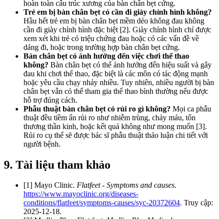
hoàn toàn cấu trúc xương của bàn chân bẹt cứng.
Trẻ em bị bàn chân bẹt có cần đi giày chỉnh hình không?
Hầu hết trẻ em bị bàn chân bẹt mềm dẻo không đau không
cần đi giày chỉnh hình đặc biệt [2]. Giày chỉnh hình chỉ được
xem xét khi trẻ có triệu chứng đau hoặc có các vấn đề về
dáng đi, hoặc trong trường hợp bàn chân bẹt cứng.
Bàn chân bẹt có ảnh hưởng đến việc chơi thể thao
không?
Bàn chân bẹt có thể ảnh hưởng đến hiệu suất và gây
đau khi chơi thể thao, đặc biệt là các môn có tác động mạnh
hoặc yêu cầu chạy nhảy nhiều. Tuy nhiên, nhiều người bị bàn
chân bẹt vẫn có thể tham gia thể thao bình thường nếu được
hỗ trợ đúng cách.
Phẫu thuật bàn chân bẹt có rủi ro gì không?
Mọi ca phẫu
thuật đều tiềm ẩn rủi ro như nhiễm trùng, chảy máu, tổn
thương thần kinh, hoặc kết quả không như mong muốn [3].
Rủi ro cụ thể sẽ được bác sĩ phẫu thuật thảo luận chi tiết với
người bệnh.
9. Tài liệu tham khảo
[1] Mayo Clinic.
Flatfeet - Symptoms and causes
.
https://www.mayoclinic.org/diseases-
conditions/flatfeet/symptoms-causes/syc-20372604
. Truy cập:
2025-12-18.