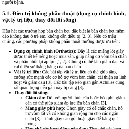
người bệnh.
5.1. Điều trị không phẫu thuật (dụng cụ chỉnh hình,
vật lý trị liệu, thay đổi lối sống)
Hầu hết các trường hợp bàn chân bẹt, đặc biệt là bàn chân bẹt mềm
dẻo không đau ở trẻ em, không cần điều trị [2, 3]. Nếu có triệu
chứng, các phương pháp không phẫu thuật thường được ưu tiên:
Dụng cụ chỉnh hình (Orthotics):
Đây là các miếng lót giày
được thiết kế riêng hoặc mua sẵn, giúp nâng đỡ vòm bàn chân
và phân phối lại áp lực [1, 2]. Chúng có thể làm giảm đau và
cải thiện sự thẳng hàng của bàn chân.
Vật lý trị liệu:
Các bài tập vật lý trị liệu có thể giúp tăng
cường sức mạnh các cơ hỗ trợ vòm bàn chân, cải thiện sự linh
hoạt và giảm đau [3]. Các bài tập kéo giãn gân Achilles cũng
rất quan trọng nếu gân này bị căng [3].
Thay đổi lối sống:
Giảm cân:
Đối với người thừa cân hoặc béo phì, giảm
cân có thể giúp giảm áp lực lên bàn chân [3].
Mang giày phù hợp:
Chọn giày có đế chắc chắn, hỗ
trợ vòm tốt và có không gian rộng rãi cho các ngón
chân [3]. Tránh giày cao gót hoặc giày đế bằng quá
mỏng.
Hạn chế các hoạt động gây đau:
Thay thế các hoạt