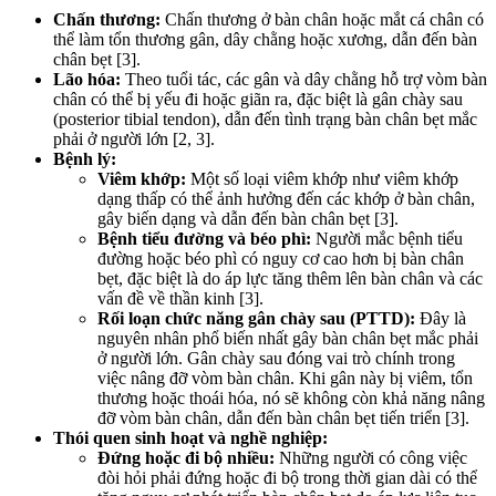
Chấn thương:
Chấn thương ở bàn chân hoặc mắt cá chân có
thể làm tổn thương gân, dây chằng hoặc xương, dẫn đến bàn
chân bẹt [3].
Lão hóa:
Theo tuổi tác, các gân và dây chằng hỗ trợ vòm bàn
chân có thể bị yếu đi hoặc giãn ra, đặc biệt là gân chày sau
(posterior tibial tendon), dẫn đến tình trạng bàn chân bẹt mắc
phải ở người lớn [2, 3].
Bệnh lý:
Viêm khớp:
Một số loại viêm khớp như viêm khớp
dạng thấp có thể ảnh hưởng đến các khớp ở bàn chân,
gây biến dạng và dẫn đến bàn chân bẹt [3].
Bệnh tiểu đường và béo phì:
Người mắc bệnh tiểu
đường hoặc béo phì có nguy cơ cao hơn bị bàn chân
bẹt, đặc biệt là do áp lực tăng thêm lên bàn chân và các
vấn đề về thần kinh [3].
Rối loạn chức năng gân chày sau (PTTD):
Đây là
nguyên nhân phổ biến nhất gây bàn chân bẹt mắc phải
ở người lớn. Gân chày sau đóng vai trò chính trong
việc nâng đỡ vòm bàn chân. Khi gân này bị viêm, tổn
thương hoặc thoái hóa, nó sẽ không còn khả năng nâng
đỡ vòm bàn chân, dẫn đến bàn chân bẹt tiến triển [3].
Thói quen sinh hoạt và nghề nghiệp:
Đứng hoặc đi bộ nhiều:
Những người có công việc
đòi hỏi phải đứng hoặc đi bộ trong thời gian dài có thể