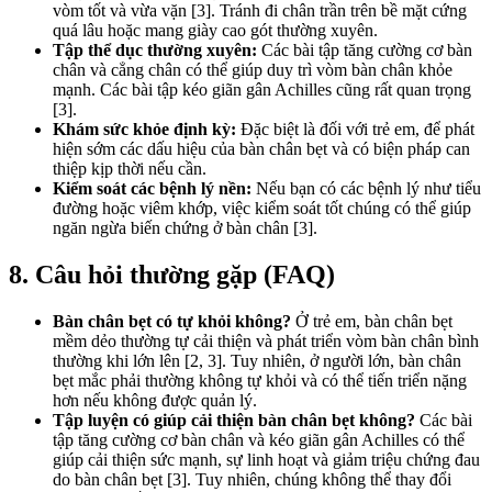
vòm tốt và vừa vặn [3]. Tránh đi chân trần trên bề mặt cứng
quá lâu hoặc mang giày cao gót thường xuyên.
Tập thể dục thường xuyên:
Các bài tập tăng cường cơ bàn
chân và cẳng chân có thể giúp duy trì vòm bàn chân khỏe
mạnh. Các bài tập kéo giãn gân Achilles cũng rất quan trọng
[3].
Khám sức khỏe định kỳ:
Đặc biệt là đối với trẻ em, để phát
hiện sớm các dấu hiệu của bàn chân bẹt và có biện pháp can
thiệp kịp thời nếu cần.
Kiểm soát các bệnh lý nền:
Nếu bạn có các bệnh lý như tiểu
đường hoặc viêm khớp, việc kiểm soát tốt chúng có thể giúp
ngăn ngừa biến chứng ở bàn chân [3].
8. Câu hỏi thường gặp (FAQ)
Bàn chân bẹt có tự khỏi không?
Ở trẻ em, bàn chân bẹt
mềm dẻo thường tự cải thiện và phát triển vòm bàn chân bình
thường khi lớn lên [2, 3]. Tuy nhiên, ở người lớn, bàn chân
bẹt mắc phải thường không tự khỏi và có thể tiến triển nặng
hơn nếu không được quản lý.
Tập luyện có giúp cải thiện bàn chân bẹt không?
Các bài
tập tăng cường cơ bàn chân và kéo giãn gân Achilles có thể
giúp cải thiện sức mạnh, sự linh hoạt và giảm triệu chứng đau
do bàn chân bẹt [3]. Tuy nhiên, chúng không thể thay đổi