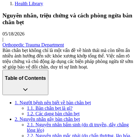
Health Library
Nguyên nhân, triệu chứng và cách phòng ngừa bàn
chân bẹt
05/18/2026
|
Orthopedic Trauma Department
Bàn chân bẹt không chỉ là một vấn đề về hình thái mà còn tiềm ẩn
nhiều ảnh hưởng đến sức khỏe xương khớp tổng thể. Việc nắm rõ
triệu chứng và chủ động áp dụng các biện pháp phòng ngừa từ sớm
sẽ giúp bảo vệ đôi chân, duy trì sự linh hoạt.
Table of Contents
1. Người bệnh nên biết về bàn chân bẹt
1.1. Bàn chân bẹt là gì?
1.2. Các dạng bàn chân bẹt
2. Nguyên nhân gây bàn chân bẹt
2.1. Nguyên nhân bẩm sinh (do di truyền, dây chằng
lỏng lẻo)
2.2. Nguyên nhân mắc phải (do chấn thương, lão hóa,