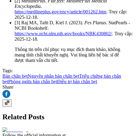
[2] MedlinePlus.
Flat feet: MedlinePlus Medical
Encyclopedia
.
https://medlineplus.gov/ency/article/001262.htm
. Truy cập:
2025-12-18.
[3] Raj MA, Tafti D, Kiel J. (2023).
Pes Planus
. StatPearls -
NCBI Bookshelf.
https://www.ncbi.nlm.nih.gov/books/NBK430802/
. Truy cập:
2025-12-18.
Thông tin trên chỉ phục vụ mục đích tham khảo, không
mang tính chất khuyến nghị. Vui lòng liên hệ bác sĩ để
được tham vấn chi tiết.
Tags:
Bàn chân bẹt
Nguyên nhân bàn chân bẹt
Triệu chứng bàn chân
bẹt
Phòng ngừa bàn chân bẹt
Điều trị bàn chân bẹt
Share
Related Posts
Follow the official information at