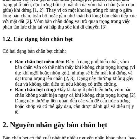
trạng phổ biến, đặc trưng bởi sự mất đi của vòm bàn chân (vòm dọc
giữa) khi đứng [1, 2]. Thay vì có một khoảng trống rõ ràng ở giữa
lòng bàn chân, toàn bộ hoặc gần như toàn bộ lòng bàn chân tiếp xúc
với mặt đất [2]. Vòm bàn chân đóng vai trò quan trọng trong việc
phân tán lực chịu tải và hấp thụ sốc khi di chuyển [3].
1.2. Các dạng bàn chân bẹt
Có hai dạng bàn chân bẹt chính:
Bàn chân bẹt mềm dẻo:
Đây là dạng phổ biến nhất, vòm
bàn chân vẫn có thể nhìn thấy khi không chịu trọng lượng (ví
dụ: khi ngồi hoặc nhón gót), nhưng sẽ biến mất khi đứng và
đặt trọng lượng lên chân [2, 3]. Dạng này thường không gây
đau và không cần điều trị nếu không có triệu chứng.
Bàn chân bẹt cứng:
Đây là dạng ít phổ biến hơn, vòm bàn
chân không xuất hiện ngay cả khi không chịu trọng lượng [2].
Dạng này thường liên quan đến các vấn đề cấu trúc xương
hoặc khớp và có thể gây đau, cần được đánh giá và điều trị y
tế.
2. Nguyên nhân gây bàn chân bẹt
Bàn chân bẹt có thể xuất phát từ nhiều nguyên nhân khác nhau, bao