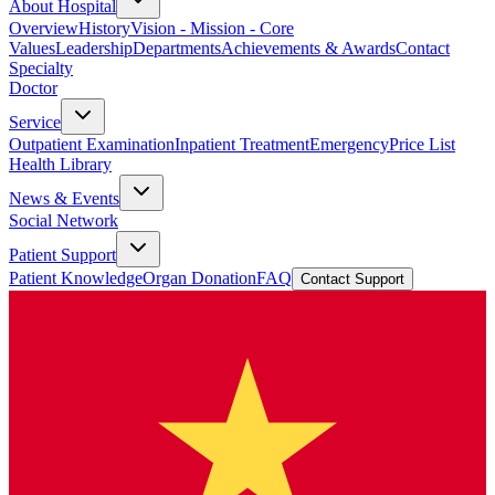
About Hospital
Overview
History
Vision - Mission - Core
Values
Leadership
Departments
Achievements & Awards
Contact
Specialty
Doctor
Service
Outpatient Examination
Inpatient Treatment
Emergency
Price List
Health Library
News & Events
Social Network
Patient Support
Patient Knowledge
Organ Donation
FAQ
Contact Support