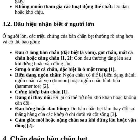
giày.
Không muốn tham gia các hoạt động thể chất:
Do đau
hoặc khó chịu.
3.2. Dấu hiệu nhận biết ở người lớn
Ở người lớn, các triệu chứng của bàn chân bẹt thường rõ ràng hơn
và có thể bao gồm:
Đau ở lòng bàn chân (đặc biệt là vòm), gót chân, mắt cá
chân hoặc cẳng chân [1, 2]:
Cơn đau thường tăng lên sau
khi đứng hoặc vận động lâu.
Sưng ở mắt cá chân, đặc biệt là ở mặt trong [1].
Biến dạng ngón chân:
Ngón chân có thể bị biến dạng thành
ngón chân cái vẹo (bunion) hoặc ngón chân hình búa
(hammer toe) [2].
Cứng khớp bàn chân [1].
Dáng đi thay đổi:
Đi lại có thể trở nên khó khăn hoặc không
cân đối.
Đau lưng hoặc đau hông:
Do bàn chân bẹt làm thay đổi sự
thẳng hàng của các khớp ở chi dưới và cột sống [3].
Cảm giác mỏi hoặc nặng chân sau khi đứng lâu hoặc vận
động [2].
4. Chẩn đoán bàn chân bẹt