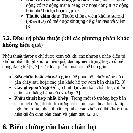
động có tác động mạnh bằng các hoạt động ít tác động
hơn như bơi lội hoặc đạp xe.
Thuốc giảm đau:
Thuốc chống viêm không steroid
(NSAIDs) có thể được sử dụng để giảm đau và viêm
[3].
5.2. Điều trị phẫu thuật (khi các phương pháp khác
không hiệu quả)
Phẫu thuật thường chỉ được xem xét khi các phương pháp điều trị
không phẫu thuật không hiệu quả, đau nghiêm trọng hoặc có biến
dạng đáng kể [2, 3]. Các loại phẫu thuật có thể bao gồm:
Sửa chữa hoặc chuyển gân:
Để phục hồi chức năng của
gân chày sau hoặc các gân khác hỗ trợ vòm bàn chân [2, 3].
Cấy ghép xương:
Để tạo hình lại vòm bàn chân hoặc điều
chỉnh sự thẳng hàng của xương [3].
Phẫu thuật hợp nhất khớp:
Trong một số trường hợp bàn
chân bẹt cứng do dính xương cổ chân hoặc thoái hóa khớp
nghiêm trọng, phẫu thuật hợp nhất các khớp có thể được thực
hiện để ổn định bàn chân và giảm đau [2, 3].
6. Biến chứng của bàn chân bẹt