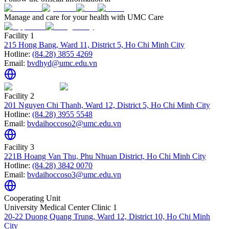
Manage and care for your health with UMC Care
Facility 1
215 Hong Bang, Ward 11, District 5, Ho Chi Minh City
Hotline:
(84.28) 3855 4269
Email:
bvdhyd@umc.edu.vn
Facility 2
201 Nguyen Chi Thanh, Ward 12, District 5, Ho Chi Minh City
Hotline:
(84.28) 3955 5548
Email:
bvdaihoccoso2@umc.edu.vn
Facility 3
221B Hoang Van Thu, Phu Nhuan District, Ho Chi Minh City
Hotline:
(84.28) 3842 0070
Email:
bvdaihoccoso3@umc.edu.vn
Cooperating Unit
University Medical Center Clinic 1
20-22 Duong Quang Trung, Ward 12, District 10, Ho Chi Minh
City