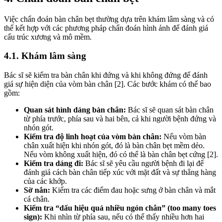
Việc chẩn đoán bàn chân bẹt thường dựa trên khám lâm sàng và có
thể kết hợp với các phương pháp chẩn đoán hình ảnh để đánh giá
cấu trúc xương và mô mềm.
4.1. Khám lâm sàng
Bác sĩ sẽ kiểm tra bàn chân khi đứng và khi không đứng để đánh
giá sự hiện diện của vòm bàn chân [2]. Các bước khám có thể bao
gồm:
Quan sát hình dáng bàn chân:
Bác sĩ sẽ quan sát bàn chân
từ phía trước, phía sau và hai bên, cả khi người bệnh đứng và
nhón gót.
Kiểm tra độ linh hoạt của vòm bàn chân:
Nếu vòm bàn
chân xuất hiện khi nhón gót, đó là bàn chân bẹt mềm dẻo.
Nếu vòm không xuất hiện, đó có thể là bàn chân bẹt cứng [2].
Kiểm tra dáng đi:
Bác sĩ sẽ yêu cầu người bệnh đi lại để
đánh giá cách bàn chân tiếp xúc với mặt đất và sự thẳng hàng
của các khớp.
Sờ nắn:
Kiểm tra các điểm đau hoặc sưng ở bàn chân và mắt
cá chân.
Kiểm tra “dấu hiệu quá nhiều ngón chân” (too many toes
sign):
Khi nhìn từ phía sau, nếu có thể thấy nhiều hơn hai