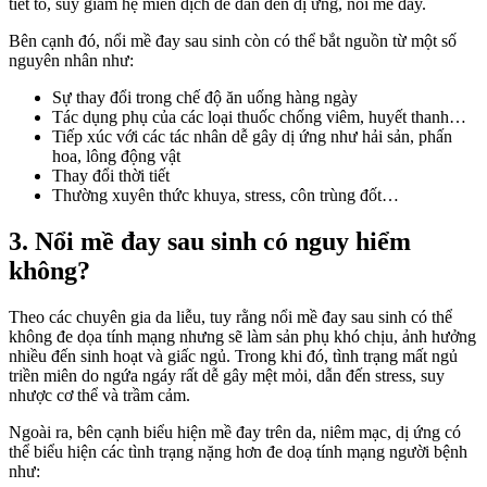
tiết tố, suy giảm hệ miễn dịch dễ dẫn đến dị ứng, nổi mề đay.
Bên cạnh đó, nổi mề đay sau sinh còn có thể bắt nguồn từ một số
nguyên nhân như:
Sự thay đổi trong chế độ ăn uống hàng ngày
Tác dụng phụ của các loại thuốc chống viêm, huyết thanh…
Tiếp xúc với các tác nhân dễ gây dị ứng như hải sản, phấn
hoa, lông động vật
Thay đổi thời tiết
Thường xuyên thức khuya, stress, côn trùng đốt…
3. Nổi mề đay sau sinh có nguy hiểm
không?
Theo các chuyên gia da liễu, tuy rằng nổi mề đay sau sinh có thể
không đe dọa tính mạng nhưng sẽ làm sản phụ khó chịu, ảnh hưởng
nhiều đến sinh hoạt và giấc ngủ. Trong khi đó, tình trạng mất ngủ
triền miên do ngứa ngáy rất dễ gây mệt mỏi, dẫn đến stress, suy
nhược cơ thể và trầm cảm.
Ngoài ra, bên cạnh biểu hiện mề đay trên da, niêm mạc, dị ứng có
thể biểu hiện các tình trạng nặng hơn đe doạ tính mạng người bệnh
như: