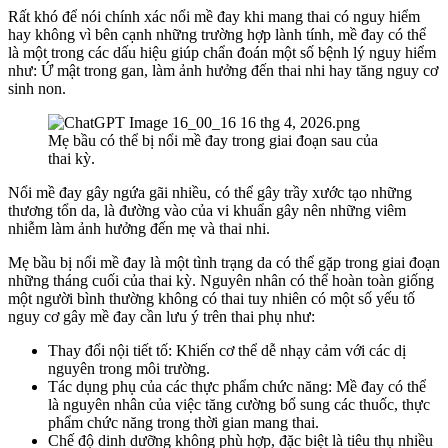
Rất khó để nói chính xác nổi mề đay khi mang thai có nguy hiểm
hay không vì bên cạnh những trường hợp lành tính, mề đay có thể
là một trong các dấu hiệu giúp chẩn đoán một số bệnh lý nguy hiểm
như: Ứ mật trong gan, làm ảnh hưởng đến thai nhi hay tăng nguy cơ
sinh non.
Mẹ bầu có thể bị nổi mề đay trong giai đoạn sau của
thai kỳ.
Nổi mề đay gây ngứa gãi nhiều, có thể gây trầy xước tạo những
thương tổn da, là đường vào của vi khuẩn gây nên những viêm
nhiễm làm ảnh hưởng đến mẹ và thai nhi.
Mẹ bầu bị nổi mề đay là một tình trạng da có thể gặp trong giai đoạn
những tháng cuối của thai kỳ. Nguyên nhân có thể hoàn toàn giống
một người bình thường không có thai tuy nhiên có một số yếu tố
nguy cơ gây mề đay cần lưu ý trên thai phụ như:
Thay đổi nội tiết tố: Khiến cơ thể dễ nhạy cảm với các dị
nguyên trong môi trường.
Tác dụng phụ của các thực phẩm chức năng: Mề đay có thể
là nguyên nhân của việc tăng cường bổ sung các thuốc, thực
phẩm chức năng trong thời gian mang thai.
Chế độ dinh dưỡng không phù hợp, đặc biệt là tiêu thụ nhiều