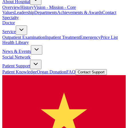
About Hospital
Overview
History
Vision - Mission - Core
Values
Leadership
Departments
Achievements & Awards
Contact
Specialty
Doctor
Service
Outpatient Examination
Inpatient Treatment
Emergency
Price List
Health Library
News & Events
Social Network
Patient Support
Patient Knowledge
Organ Donation
FAQ
Contact Support