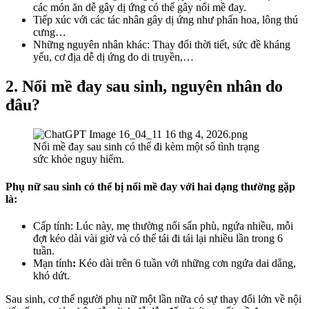
các món ăn dễ gây dị ứng có thể gây nổi mề đay.
Tiếp xúc với các tác nhân gây dị ứng như phấn hoa, lông thú
cưng…
Những nguyên nhân khác: Thay đổi thời tiết, sức đề kháng
yếu, cơ địa dễ dị ứng do di truyền,…
2. Nổi mề đay sau sinh, nguyên nhân do
đâu?
Nổi mề đay sau sinh có thể đi kèm một số tình trạng
sức khỏe nguy hiểm.
Phụ nữ sau sinh có thể bị nổi mề đay với hai dạng thường gặp
là:
Cấp tính: Lúc này, mẹ thường nổi sẩn phù, ngứa nhiều, mỗi
đợt kéo dài vài giờ và có thể tái đi tái lại nhiều lần trong 6
tuần.
Mạn tính
:
Kéo dài trên 6 tuần với những cơn ngứa dai dẳng,
khó dứt.
Sau sinh, cơ thể người phụ nữ một lần nữa có sự thay đổi lớn về nội