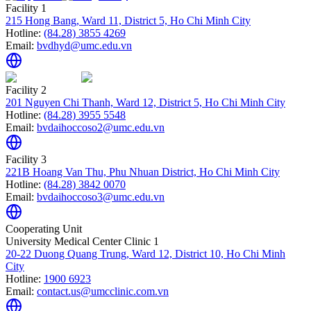
Facility 1
215 Hong Bang, Ward 11, District 5, Ho Chi Minh City
Hotline:
(84.28) 3855 4269
Email:
bvdhyd@umc.edu.vn
Facility 2
201 Nguyen Chi Thanh, Ward 12, District 5, Ho Chi Minh City
Hotline:
(84.28) 3955 5548
Email:
bvdaihoccoso2@umc.edu.vn
Facility 3
221B Hoang Van Thu, Phu Nhuan District, Ho Chi Minh City
Hotline:
(84.28) 3842 0070
Email:
bvdaihoccoso3@umc.edu.vn
Cooperating Unit
University Medical Center Clinic 1
20-22 Duong Quang Trung, Ward 12, District 10, Ho Chi Minh
City
Hotline:
1900 6923
Email:
contact.us@umcclinic.com.vn