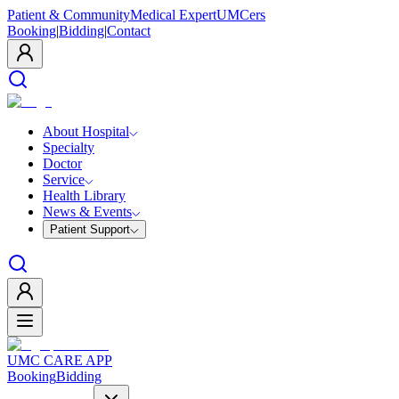
Patient & Community
Medical Expert
UMCers
Booking
|
Bidding
|
Contact
About Hospital
Specialty
Doctor
Service
Health Library
News & Events
Patient Support
UMC CARE APP
Booking
Bidding