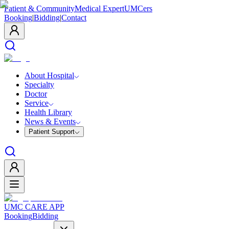
Patient & Community
Medical Expert
UMCers
Booking
|
Bidding
|
Contact
About Hospital
Specialty
Doctor
Service
Health Library
News & Events
Patient Support
UMC CARE APP
Booking
Bidding