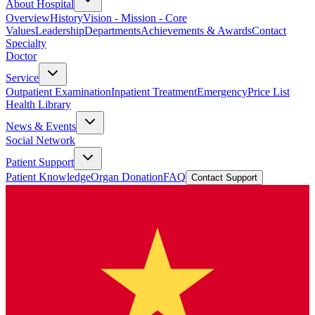
About Hospital
Overview
History
Vision - Mission - Core
Values
Leadership
Departments
Achievements & Awards
Contact
Specialty
Doctor
Service
Outpatient Examination
Inpatient Treatment
Emergency
Price List
Health Library
News & Events
Social Network
Patient Support
Patient Knowledge
Organ Donation
FAQ
Contact Support