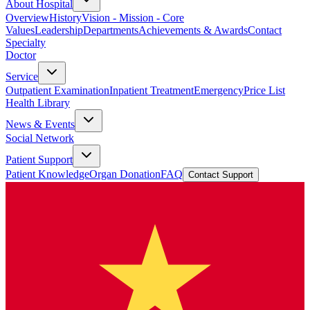
About Hospital
Overview
History
Vision - Mission - Core
Values
Leadership
Departments
Achievements & Awards
Contact
Specialty
Doctor
Service
Outpatient Examination
Inpatient Treatment
Emergency
Price List
Health Library
News & Events
Social Network
Patient Support
Patient Knowledge
Organ Donation
FAQ
Contact Support