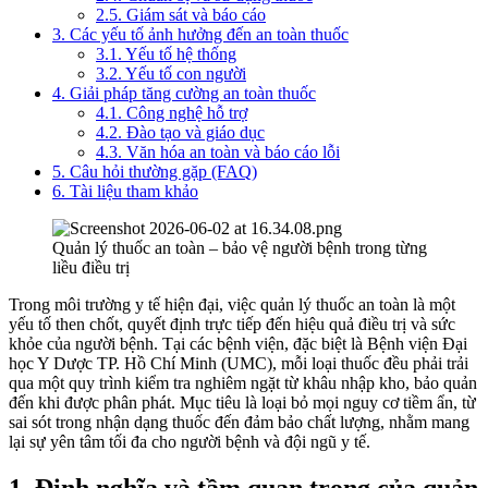
2.5. Giám sát và báo cáo
3. Các yếu tố ảnh hưởng đến an toàn thuốc
3.1. Yếu tố hệ thống
3.2. Yếu tố con người
4. Giải pháp tăng cường an toàn thuốc
4.1. Công nghệ hỗ trợ
4.2. Đào tạo và giáo dục
4.3. Văn hóa an toàn và báo cáo lỗi
5. Câu hỏi thường gặp (FAQ)
6. Tài liệu tham khảo
Quản lý thuốc an toàn – bảo vệ người bệnh trong từng
liều điều trị
Trong môi trường y tế hiện đại, việc quản lý thuốc an toàn là một
yếu tố then chốt, quyết định trực tiếp đến hiệu quả điều trị và sức
khỏe của người bệnh. Tại các bệnh viện, đặc biệt là Bệnh viện Đại
học Y Dược TP. Hồ Chí Minh (UMC), mỗi loại thuốc đều phải trải
qua một quy trình kiểm tra nghiêm ngặt từ khâu nhập kho, bảo quản
đến khi được phân phát. Mục tiêu là loại bỏ mọi nguy cơ tiềm ẩn, từ
sai sót trong nhận dạng thuốc đến đảm bảo chất lượng, nhằm mang
lại sự yên tâm tối đa cho người bệnh và đội ngũ y tế.
1. Định nghĩa và tầm quan trọng của quản