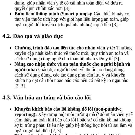
dùng, giúp nhân viên y tế có cái nhìn toàn diện và đưa ra
quyết định chính xác hơn [3].
Bơm tiêm thông minh (Smart pumps):
Các thiết bị này có
thư viện thuốc tích hợp với giới hạn liều lượng an toàn, giúp
ngăn ngừa lỗi truyền dịch quá nhanh hoặc quá liều [3].
4.2. Đào tạo và giáo dục
Chương trình đào tạo liên tục cho nhân viên y tế:
Thường
xuyên cập nhật kiến thức về thuốc mới, quy trình an toàn và
cách sử dụng công nghệ cho toàn bộ nhân viên y tế [3].
Nâng cao nhận thức về an toàn thuốc cho người bệnh và
người nhà:
Giáo dục người bệnh về thuốc họ đang dùng,
cách sử dụng đúng, các tác dụng phụ cần lưu ý và khuyến
khích họ đặt câu hỏi hoặc báo cáo nếu có bất kỳ lo ngại nào
[2, 3].
4.3. Văn hóa an toàn và báo cáo lỗi
Khuyến khích báo cáo lỗi không đổ lỗi (non-punitive
reporting):
Xây dựng một môi trường mà ở đó nhân viên y tế
cảm thấy an toàn khi báo cáo lỗi hoặc sự cố cận kề mà không
sợ bị trừng phạt. Điều này giúp hệ thống học hỏi từ sai lầm và
ngăn ngừa tái diễn [2, 3].