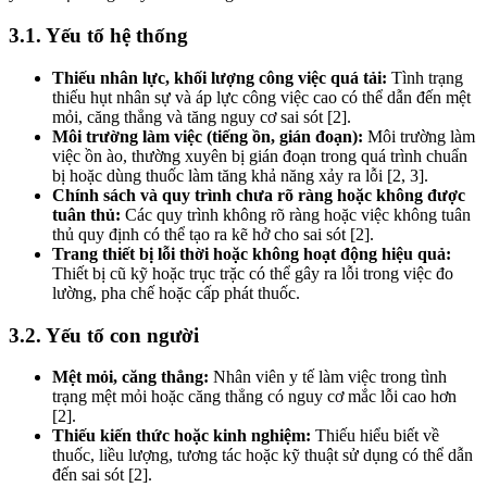
3.1. Yếu tố hệ thống
Thiếu nhân lực, khối lượng công việc quá tải:
Tình trạng
thiếu hụt nhân sự và áp lực công việc cao có thể dẫn đến mệt
mỏi, căng thẳng và tăng nguy cơ sai sót [2].
Môi trường làm việc (tiếng ồn, gián đoạn):
Môi trường làm
việc ồn ào, thường xuyên bị gián đoạn trong quá trình chuẩn
bị hoặc dùng thuốc làm tăng khả năng xảy ra lỗi [2, 3].
Chính sách và quy trình chưa rõ ràng hoặc không được
tuân thủ:
Các quy trình không rõ ràng hoặc việc không tuân
thủ quy định có thể tạo ra kẽ hở cho sai sót [2].
Trang thiết bị lỗi thời hoặc không hoạt động hiệu quả:
Thiết bị cũ kỹ hoặc trục trặc có thể gây ra lỗi trong việc đo
lường, pha chế hoặc cấp phát thuốc.
3.2. Yếu tố con người
Mệt mỏi, căng thẳng:
Nhân viên y tế làm việc trong tình
trạng mệt mỏi hoặc căng thẳng có nguy cơ mắc lỗi cao hơn
[2].
Thiếu kiến thức hoặc kinh nghiệm:
Thiếu hiểu biết về
thuốc, liều lượng, tương tác hoặc kỹ thuật sử dụng có thể dẫn
đến sai sót [2].