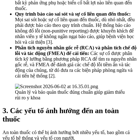
bất kỳ phản ứng phụ hoặc biến cố bất lợi nào liên quan đến
thuốc.
Quy trình báo cáo sai sót và sự cố liên quan đến thuốc:
Mọi sai sót hoặc sự cố liên quan đến thuốc, dù nhỏ nhất, đều
phải được báo cáo theo quy trình chuẩn. Hệ thống báo cáo
không đổ lỗi (non-punitive reporting) được khuyến khích để
nhân viên y tế không ngần ngại báo cáo, giúp bệnh viện học
hỏi và cải thiện [3].
Phân tích nguyên nhân gốc rễ (RCA) và phân tích chế độ
lỗi và tác động (FMEA) để cải tiến:
Các sự cố được phân
tích kỹ lưỡng bằng phương pháp RCA để tìm ra nguyên nhân
gốc rễ, và FMEA để đánh giá các chế độ lỗi tiềm ẩn và tác
động của chúng, từ đó đưa ra các biện pháp phòng ngừa và
cải tiến hệ thống [2].
Quản lý và bảo quản thuốc đúng chuẩn giúp giảm thiểu
rủi ro y khoa
3. Các yếu tố ảnh hưởng đến an toàn
thuốc
An toàn thuốc có thể bị ảnh hưởng bởi nhiều yếu tố, bao gồm cả
yếu tố hệ thống và yếu tố con người.