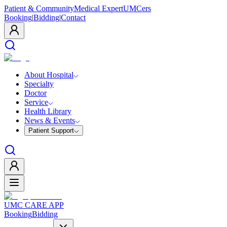
Patient & Community
Medical Expert
UMCers
Booking
|
Bidding
|
Contact
About Hospital
Specialty
Doctor
Service
Health Library
News & Events
Patient Support
UMC CARE APP
Booking
Bidding