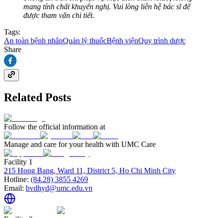
mang tính chất khuyến nghị. Vui lòng liên hệ bác sĩ để
được tham vấn chi tiết.
Tags:
An toàn bệnh nhân
Quản lý thuốc
Bệnh viện
Quy trình dược
Share
Related Posts
Follow the official information at
Manage and care for your health with UMC Care
Facility 1
215 Hong Bang, Ward 11, District 5, Ho Chi Minh City
Hotline:
(84.28) 3855 4269
Email:
bvdhyd@umc.edu.vn