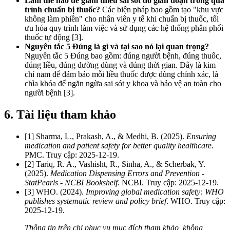
Làm thế nào để giảm thiểu sai sót do gián đoạn trong quá
trình chuẩn bị thuốc?
Các biện pháp bao gồm tạo "khu vực
không làm phiền" cho nhân viên y tế khi chuẩn bị thuốc, tối
ưu hóa quy trình làm việc và sử dụng các hệ thống phân phối
thuốc tự động [3].
Nguyên tắc 5 Đúng là gì và tại sao nó lại quan trọng?
Nguyên tắc 5 Đúng bao gồm: đúng người bệnh, đúng thuốc,
đúng liều, đúng đường dùng và đúng thời gian. Đây là kim
chỉ nam để đảm bảo mỗi liều thuốc được dùng chính xác, là
chìa khóa để ngăn ngừa sai sót y khoa và bảo vệ an toàn cho
người bệnh [3].
6. Tài liệu tham khảo
[1] Sharma, L., Prakash, A., & Medhi, B. (2025).
Ensuring
medication and patient safety for better quality healthcare
.
PMC. Truy cập: 2025-12-19.
[2] Tariq, R. A., Vashisht, R., Sinha, A., & Scherbak, Y.
(2025).
Medication Dispensing Errors and Prevention -
StatPearls - NCBI Bookshelf
. NCBI. Truy cập: 2025-12-19.
[3] WHO. (2024).
Improving global medication safety: WHO
publishes systematic review and policy brief
. WHO. Truy cập:
2025-12-19.
Thông tin trên chỉ phục vụ mục đích tham khảo, không