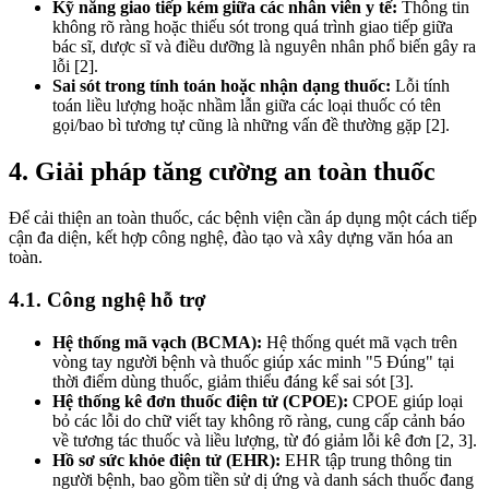
Kỹ năng giao tiếp kém giữa các nhân viên y tế:
Thông tin
không rõ ràng hoặc thiếu sót trong quá trình giao tiếp giữa
bác sĩ, dược sĩ và điều dưỡng là nguyên nhân phổ biến gây ra
lỗi [2].
Sai sót trong tính toán hoặc nhận dạng thuốc:
Lỗi tính
toán liều lượng hoặc nhầm lẫn giữa các loại thuốc có tên
gọi/bao bì tương tự cũng là những vấn đề thường gặp [2].
4. Giải pháp tăng cường an toàn thuốc
Để cải thiện an toàn thuốc, các bệnh viện cần áp dụng một cách tiếp
cận đa diện, kết hợp công nghệ, đào tạo và xây dựng văn hóa an
toàn.
4.1. Công nghệ hỗ trợ
Hệ thống mã vạch (BCMA):
Hệ thống quét mã vạch trên
vòng tay người bệnh và thuốc giúp xác minh "5 Đúng" tại
thời điểm dùng thuốc, giảm thiểu đáng kể sai sót [3].
Hệ thống kê đơn thuốc điện tử (CPOE):
CPOE giúp loại
bỏ các lỗi do chữ viết tay không rõ ràng, cung cấp cảnh báo
về tương tác thuốc và liều lượng, từ đó giảm lỗi kê đơn [2, 3].
Hồ sơ sức khỏe điện tử (EHR):
EHR tập trung thông tin
người bệnh, bao gồm tiền sử dị ứng và danh sách thuốc đang