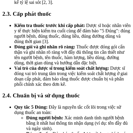
kể tỷ lệ sai sót [2, 3].
2.3. Cấp phát thuốc
Kiểm tra thuốc trước khi cấp phát:
Dược sĩ hoặc nhân viên
y tế thực hiện kiểm tra cuối cùng để đảm bảo "5 Đúng": đúng
người bệnh, đúng thuốc, đúng liều, đúng đường dùng và
đúng thời gian [3].
Đóng gói và ghi nhãn rõ ràng:
Thuốc được đóng gói cẩn
thận và ghi nhãn rõ ràng với đầy đủ thông tin cần thiết như
tên người bệnh, tên thuốc, hàm lượng, liều dùng, đường
dùng, thời gian dùng và hướng dẫn đặc biệt.
Vai trò của dược sĩ trong kiểm soát chất lượng:
Dược sĩ
đóng vai trò trung tâm trong việc kiểm soát chất lượng ở giai
đoạn cấp phát, đảm bảo rằng thuốc được chuẩn bị và phân
phối chính xác theo đơn kê.
2.4. Chuẩn bị và sử dụng thuốc
Quy tắc 5 Đúng:
Đây là nguyên tắc cốt lõi trong việc sử
dụng thuốc an toàn:
Đúng người bệnh:
Xác minh danh tính người bệnh
bằng ít nhất hai thông tin nhận dạng (ví dụ: tên đầy đủ
và ngày sinh).