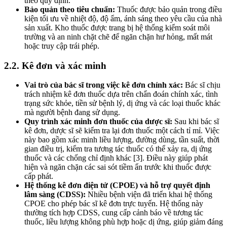
theo quy định.
Bảo quản theo tiêu chuẩn:
Thuốc được bảo quản trong điều
kiện tối ưu về nhiệt độ, độ ẩm, ánh sáng theo yêu cầu của nhà
sản xuất. Kho thuốc được trang bị hệ thống kiểm soát môi
trường và an ninh chặt chẽ để ngăn chặn hư hỏng, mất mát
hoặc truy cập trái phép.
2.2. Kê đơn và xác minh
Vai trò của bác sĩ trong việc kê đơn chính xác:
Bác sĩ chịu
trách nhiệm kê đơn thuốc dựa trên chẩn đoán chính xác, tình
trạng sức khỏe, tiền sử bệnh lý, dị ứng và các loại thuốc khác
mà người bệnh đang sử dụng.
Quy trình xác minh đơn thuốc của dược sĩ:
Sau khi bác sĩ
kê đơn, dược sĩ sẽ kiểm tra lại đơn thuốc một cách tỉ mỉ. Việc
này bao gồm xác minh liều lượng, đường dùng, tần suất, thời
gian điều trị, kiểm tra tương tác thuốc có thể xảy ra, dị ứng
thuốc và các chống chỉ định khác [3]. Điều này giúp phát
hiện và ngăn chặn các sai sót tiềm ẩn trước khi thuốc được
cấp phát.
Hệ thống kê đơn điện tử (CPOE) và hỗ trợ quyết định
lâm sàng (CDSS):
Nhiều bệnh viện đã triển khai hệ thống
CPOE cho phép bác sĩ kê đơn trực tuyến. Hệ thống này
thường tích hợp CDSS, cung cấp cảnh báo về tương tác
thuốc, liều lượng không phù hợp hoặc dị ứng, giúp giảm đáng