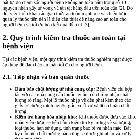
bất lợi do chăm sóc người bệnh không an toàn nằm trong số 10
nguyên nhân gây tử vong và tàn tật hàng đầu trên toàn cầu [2]. Do
đó, việc triển khai các giao thức an toàn mạnh mẽ và chiến lược
quản lý thuốc tiên tiến là điều cần thiết để nâng cao an toàn cho
người bệnh và tối ưu hóa kết quả điều trị [3].
2. Quy trình kiểm tra thuốc an toàn tại
bệnh viện
Tại các bệnh viện, một quy trình kiểm tra thuốc nghiêm ngặt được
áp dụng để đảm bảo an toàn tối đa cho người bệnh.
2.1. Tiếp nhận và bảo quản thuốc
Đảm bảo chất lượng từ nhà cung cấp:
Bệnh viện chỉ hợp
tác với các nhà cung cấp thuốc uy tín, có chứng nhận chất
lượng rõ ràng. Mọi lô thuốc nhập về đều phải kèm theo các
giấy tờ chứng minh nguồn gốc, xuất xứ và tiêu chuẩn chất
lượng.
Kiểm tra hàng hóa nhập kho:
Khi thuốc được đưa vào kho,
nhân viên dược sẽ tiến hành kiểm tra kỹ lưỡng về số lượng,
loại thuốc, hạn sử dụng, tình trạng bao bì và nhãn mác. Bất
kỳ dấu hiệu bất thường nào cũng sẽ được ghi nhận và xử lý