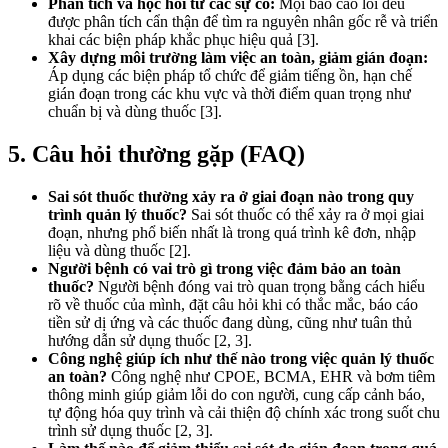
Phân tích và học hỏi từ các sự cố:
Mọi báo cáo lỗi đều
được phân tích cẩn thận để tìm ra nguyên nhân gốc rễ và triển
khai các biện pháp khắc phục hiệu quả [3].
Xây dựng môi trường làm việc an toàn, giảm gián đoạn:
Áp dụng các biện pháp tổ chức để giảm tiếng ồn, hạn chế
gián đoạn trong các khu vực và thời điểm quan trọng như
chuẩn bị và dùng thuốc [3].
5. Câu hỏi thường gặp (FAQ)
Sai sót thuốc thường xảy ra ở giai đoạn nào trong quy
trình quản lý thuốc?
Sai sót thuốc có thể xảy ra ở mọi giai
đoạn, nhưng phổ biến nhất là trong quá trình kê đơn, nhập
liệu và dùng thuốc [2].
Người bệnh có vai trò gì trong việc đảm bảo an toàn
thuốc?
Người bệnh đóng vai trò quan trọng bằng cách hiểu
rõ về thuốc của mình, đặt câu hỏi khi có thắc mắc, báo cáo
tiền sử dị ứng và các thuốc đang dùng, cũng như tuân thủ
hướng dẫn sử dụng thuốc [2, 3].
Công nghệ giúp ích như thế nào trong việc quản lý thuốc
an toàn?
Công nghệ như CPOE, BCMA, EHR và bơm tiêm
thông minh giúp giảm lỗi do con người, cung cấp cảnh báo,
tự động hóa quy trình và cải thiện độ chính xác trong suốt chu
trình sử dụng thuốc [2, 3].