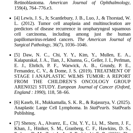
Retinoblastoma.
American Journal of Ophthalmology
,
159(4), 764–776.e3.
[4] Lewis, J. S., Jr, Scantlebury, J. B., Luo, J., & Thorstad, W.
L. (2012). Tumor cell anaplasia and multinucleation are
predictors of disease recurrence in oropharyngeal squamous
cell carcinoma, including among just the human
papillomavirus-related cancers.
The American Journal of
Surgical Pathology
, 36(7), 1036–1046.
[5] Daw, N. C., Chi, Y. Y., Kim, Y., Mullen, E. A.,
Kalapurakal, J. A., Tian, J., Khanna, G., Geller, J. I., Perlman,
E. J., Ehrlich, P. F., Warwick, A. B., Grundy, P. E.,
Fernandez, C. V., & Dome, J. S. (2019). TREATMENT OF
STAGE I ANAPLASTIC WILMS TUMOR: A REPORT
FROM THE CHILDREN’S ONCOLOGY GROUP
AREN0321 STUDY.
European Journal of Cancer (Oxford,
England : 1990)
, 118, 58–66.
[6] Kaseb, H., Mukkamalla, S. K. R., & Rajasurya, V. (2025).
Anaplastic Large Cell Lymphoma. In
StatPearls
. StatPearls
Publishing.
[7] Shenoy, A., Alvarez, E., Chi, Y. Y., Li, M., Shern, J. F.,
Khan, J., Hiniker, S. M., Granberg, C. F., Hawkins, D. S.,