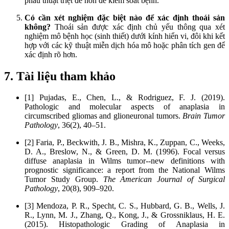
phẫu thuật triệt để hơn để kiểm soát bệnh.
Có cần xét nghiệm đặc biệt nào để xác định thoái sản
không?
Thoái sản được xác định chủ yếu thông qua xét
nghiệm mô bệnh học (sinh thiết) dưới kính hiển vi, đôi khi kết
hợp với các kỹ thuật miễn dịch hóa mô hoặc phân tích gen để
xác định rõ hơn.
7. Tài liệu tham khảo
[1] Pujadas, E., Chen, L., & Rodriguez, F. J. (2019).
Pathologic and molecular aspects of anaplasia in
circumscribed gliomas and glioneuronal tumors.
Brain Tumor
Pathology
, 36(2), 40–51.
[2] Faria, P., Beckwith, J. B., Mishra, K., Zuppan, C., Weeks,
D. A., Breslow, N., & Green, D. M. (1996). Focal versus
diffuse anaplasia in Wilms tumor--new definitions with
prognostic significance: a report from the National Wilms
Tumor Study Group.
The American Journal of Surgical
Pathology
, 20(8), 909–920.
[3] Mendoza, P. R., Specht, C. S., Hubbard, G. B., Wells, J.
R., Lynn, M. J., Zhang, Q., Kong, J., & Grossniklaus, H. E.
(2015). Histopathologic Grading of Anaplasia in