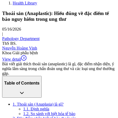
Health Library
Thoái sản (Anaplastic): Hiểu đúng về đặc điểm tế
bào nguy hiểm trong ung thư
05/16/2026
|
Pathology Department
ThS BS.
Nguyễn Hoàng Vinh
Khoa Giải phẫu bệnh
View detail
Bài viết giải thích thoái sản (anaplastic) là gì, đặc điểm nhận diện, ý
nghĩa lâm sàng trong chẩn đoán ung thư và các loại ung thư thường
gặp.
Table of Contents
1. Thoái sản (Anaplasia) là gì?
1.1. Định nghĩa
1.2. So sánh với biệt hóa tế bào