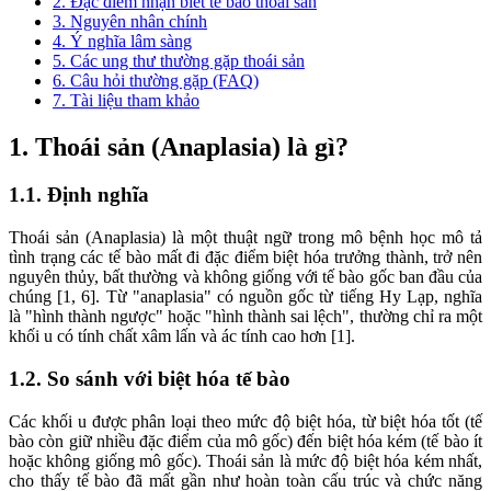
2. Đặc điểm nhận biết tế bào thoái sản
3. Nguyên nhân chính
4. Ý nghĩa lâm sàng
5. Các ung thư thường gặp thoái sản
6. Câu hỏi thường gặp (FAQ)
7. Tài liệu tham khảo
1. Thoái sản (Anaplasia) là gì?
1.1. Định nghĩa
Thoái sản (Anaplasia) là một thuật ngữ trong mô bệnh học mô tả
tình trạng các tế bào mất đi đặc điểm biệt hóa trưởng thành, trở nên
nguyên thủy, bất thường và không giống với tế bào gốc ban đầu của
chúng [1, 6]. Từ "anaplasia" có nguồn gốc từ tiếng Hy Lạp, nghĩa
là "hình thành ngược" hoặc "hình thành sai lệch", thường chỉ ra một
khối u có tính chất xâm lấn và ác tính cao hơn [1].
1.2. So sánh với biệt hóa tế bào
Các khối u được phân loại theo mức độ biệt hóa, từ biệt hóa tốt (tế
bào còn giữ nhiều đặc điểm của mô gốc) đến biệt hóa kém (tế bào ít
hoặc không giống mô gốc). Thoái sản là mức độ biệt hóa kém nhất,
cho thấy tế bào đã mất gần như hoàn toàn cấu trúc và chức năng