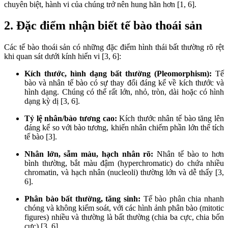
chuyên biệt, hành vi của chúng trở nên hung hãn hơn [1, 6].
2. Đặc điểm nhận biết tế bào thoái sản
Các tế bào thoái sản có những đặc điểm hình thái bất thường rõ rệt
khi quan sát dưới kính hiển vi [3, 6]:
Kích thước, hình dạng bất thường (Pleomorphism):
Tế
bào và nhân tế bào có sự thay đổi đáng kể về kích thước và
hình dạng. Chúng có thể rất lớn, nhỏ, tròn, dài hoặc có hình
dạng kỳ dị [3, 6].
Tỷ lệ nhân/bào tương cao:
Kích thước nhân tế bào tăng lên
đáng kể so với bào tương, khiến nhân chiếm phần lớn thể tích
tế bào [3].
Nhân lớn, sẫm màu, hạch nhân rõ:
Nhân tế bào to hơn
bình thường, bắt màu đậm (hyperchromatic) do chứa nhiều
chromatin, và hạch nhân (nucleoli) thường lớn và dễ thấy [3,
6].
Phân bào bất thường, tăng sinh:
Tế bào phân chia nhanh
chóng và không kiểm soát, với các hình ảnh phân bào (mitotic
figures) nhiều và thường là bất thường (chia ba cực, chia bốn
cực) [3, 6].