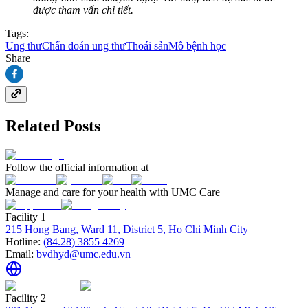
được tham vấn chi tiết.
Tags:
Ung thư
Chẩn đoán ung thư
Thoái sản
Mô bệnh học
Share
Related Posts
Follow the official information at
Manage and care for your health with UMC Care
Facility 1
215 Hong Bang, Ward 11, District 5, Ho Chi Minh City
Hotline:
(84.28) 3855 4269
Email:
bvdhyd@umc.edu.vn
Facility 2