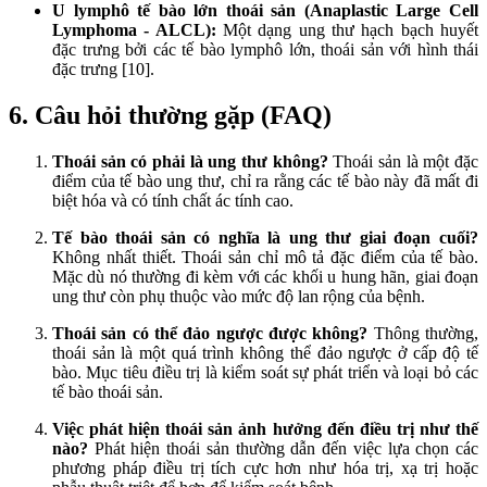
U lymphô tế bào lớn thoái sản (Anaplastic Large Cell
Lymphoma - ALCL):
Một dạng ung thư hạch bạch huyết
đặc trưng bởi các tế bào lymphô lớn, thoái sản với hình thái
đặc trưng [10].
6. Câu hỏi thường gặp (FAQ)
Thoái sản có phải là ung thư không?
Thoái sản là một đặc
điểm của tế bào ung thư, chỉ ra rằng các tế bào này đã mất đi
biệt hóa và có tính chất ác tính cao.
Tế bào thoái sản có nghĩa là ung thư giai đoạn cuối?
Không nhất thiết. Thoái sản chỉ mô tả đặc điểm của tế bào.
Mặc dù nó thường đi kèm với các khối u hung hãn, giai đoạn
ung thư còn phụ thuộc vào mức độ lan rộng của bệnh.
Thoái sản có thể đảo ngược được không?
Thông thường,
thoái sản là một quá trình không thể đảo ngược ở cấp độ tế
bào. Mục tiêu điều trị là kiểm soát sự phát triển và loại bỏ các
tế bào thoái sản.
Việc phát hiện thoái sản ảnh hưởng đến điều trị như thế
nào?
Phát hiện thoái sản thường dẫn đến việc lựa chọn các
phương pháp điều trị tích cực hơn như hóa trị, xạ trị hoặc