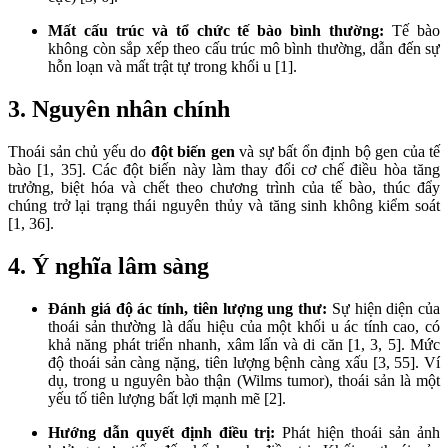
Mất cấu trúc và tổ chức tế bào bình thường:
Tế bào
không còn sắp xếp theo cấu trúc mô bình thường, dẫn đến sự
hỗn loạn và mất trật tự trong khối u [1].
3. Nguyên nhân chính
Thoái sản chủ yếu do
đột biến gen
và sự bất ổn định bộ gen của tế
bào [1, 35]. Các đột biến này làm thay đổi cơ chế điều hòa tăng
trưởng, biệt hóa và chết theo chương trình của tế bào, thúc đẩy
chúng trở lại trạng thái nguyên thủy và tăng sinh không kiểm soát
[1, 36].
4. Ý nghĩa lâm sàng
Đánh giá độ ác tính, tiên lượng ung thư:
Sự hiện diện của
thoái sản thường là dấu hiệu của một khối u ác tính cao, có
khả năng phát triển nhanh, xâm lấn và di căn [1, 3, 5]. Mức
độ thoái sản càng nặng, tiên lượng bệnh càng xấu [3, 55]. Ví
dụ, trong u nguyên bào thận (Wilms tumor), thoái sản là một
yếu tố tiên lượng bất lợi mạnh mẽ [2].
Hướng dẫn quyết định điều trị:
Phát hiện thoái sản ảnh