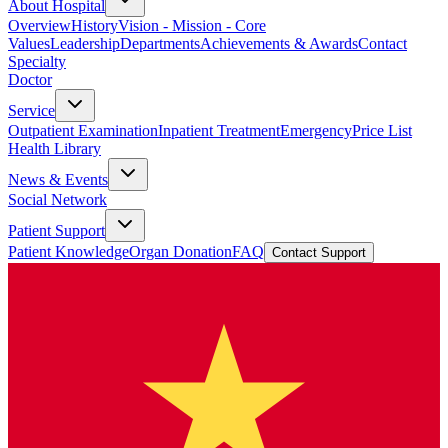
About Hospital
Overview
History
Vision - Mission - Core
Values
Leadership
Departments
Achievements & Awards
Contact
Specialty
Doctor
Service
Outpatient Examination
Inpatient Treatment
Emergency
Price List
Health Library
News & Events
Social Network
Patient Support
Patient Knowledge
Organ Donation
FAQ
Contact Support