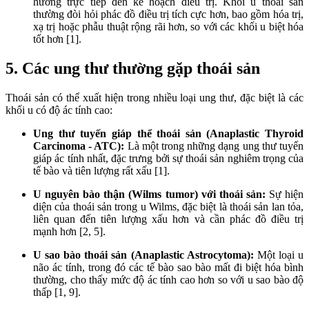
hưởng trực tiếp đến kế hoạch điều trị. Khối u thoái sản
thường đòi hỏi phác đồ điều trị tích cực hơn, bao gồm hóa trị,
xạ trị hoặc phẫu thuật rộng rãi hơn, so với các khối u biệt hóa
tốt hơn [1].
5. Các ung thư thường gặp thoái sản
Thoái sản có thể xuất hiện trong nhiều loại ung thư, đặc biệt là các
khối u có độ ác tính cao:
Ung thư tuyến giáp thể thoái sản (Anaplastic Thyroid
Carcinoma - ATC):
Là một trong những dạng ung thư tuyến
giáp ác tính nhất, đặc trưng bởi sự thoái sản nghiêm trọng của
tế bào và tiên lượng rất xấu [1].
U nguyên bào thận (Wilms tumor) với thoái sản:
Sự hiện
diện của thoái sản trong u Wilms, đặc biệt là thoái sản lan tỏa,
liên quan đến tiên lượng xấu hơn và cần phác đồ điều trị
mạnh hơn [2, 5].
U sao bào thoái sản (Anaplastic Astrocytoma):
Một loại u
não ác tính, trong đó các tế bào sao bào mất đi biệt hóa bình
thường, cho thấy mức độ ác tính cao hơn so với u sao bào độ
thấp [1, 9].