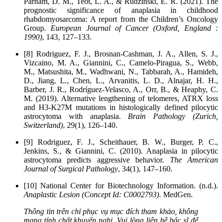
Parham, D. M., Teot, L. A., & Rudzinski, E. R. (2021). The
prognostic significance of anaplasia in childhood
rhabdomyosarcoma: A report from the Children’s Oncology
Group.
European Journal of Cancer (Oxford, England :
1990)
, 143, 127–133.
[8] Rodriguez, F. J., Brosnan-Cashman, J. A., Allen, S. J.,
Vizcaino, M. A., Giannini, C., Camelo-Piragua, S., Webb,
M., Matsushita, M., Wadhwani, N., Tabbarah, A., Hamideh,
D., Jiang, L., Chen, L., Arvanitis, L. D., Alnajar, H. H.,
Barber, J. R., Rodríguez-Velasco, A., Orr, B., & Heaphy, C.
M. (2019). Alternative lengthening of telomeres, ATRX loss
and H3-K27M mutations in histologically defined pilocytic
astrocytoma with anaplasia.
Brain Pathology (Zurich,
Switzerland)
, 29(1), 126–140.
[9] Rodriguez, F. J., Scheithauer, B. W., Burger, P. C.,
Jenkins, S., & Giannini, C. (2010). Anaplasia in pilocytic
astrocytoma predicts aggressive behavior.
The American
Journal of Surgical Pathology
, 34(1), 147–160.
[10] National Center for Biotechnology Information. (n.d.).
Anaplastic Lesion (Concept Id: C0002793)
. MedGen.
Thông tin trên chỉ phục vụ mục đích tham khảo, không
mang tính chất khuyến nghị. Vui lòng liên hệ bác sĩ để