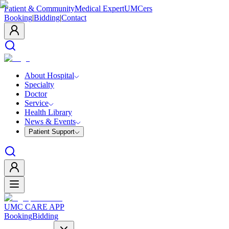
Patient & Community
Medical Expert
UMCers
Booking
|
Bidding
|
Contact
About Hospital
Specialty
Doctor
Service
Health Library
News & Events
Patient Support
UMC CARE APP
Booking
Bidding