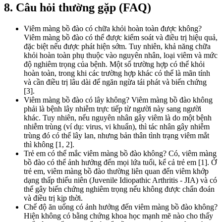
8. Câu hỏi thường gặp (FAQ)
Viêm màng bồ đào có chữa khỏi hoàn toàn được không?
Viêm màng bồ đào có thể được kiểm soát và điều trị hiệu quả,
đặc biệt nếu được phát hiện sớm. Tuy nhiên, khả năng chữa
khỏi hoàn toàn phụ thuộc vào nguyên nhân, loại viêm và mức
độ nghiêm trọng của bệnh. Một số trường hợp có thể khỏi
hoàn toàn, trong khi các trường hợp khác có thể là mãn tính
và cần điều trị lâu dài để ngăn ngừa tái phát và biến chứng
[3].
Viêm màng bồ đào có lây không? Viêm màng bồ đào không
phải là bệnh lây nhiễm trực tiếp từ người này sang người
khác. Tuy nhiên, nếu nguyên nhân gây viêm là do một bệnh
nhiễm trùng (ví dụ: virus, vi khuẩn), thì tác nhân gây nhiễm
trùng đó có thể lây lan, nhưng bản thân tình trạng viêm mắt
thì không [1, 2].
Trẻ em có thể mắc viêm màng bồ đào không? Có, viêm màng
bồ đào có thể ảnh hưởng đến mọi lứa tuổi, kể cả trẻ em [1]. Ở
trẻ em, viêm màng bồ đào thường liên quan đến viêm khớp
dạng thấp thiếu niên (Juvenile Idiopathic Arthritis - JIA) và có
thể gây biến chứng nghiêm trọng nếu không được chẩn đoán
và điều trị kịp thời.
Chế độ ăn uống có ảnh hưởng đến viêm màng bồ đào không?
Hiện không có bằng chứng khoa học mạnh mẽ nào cho thấy