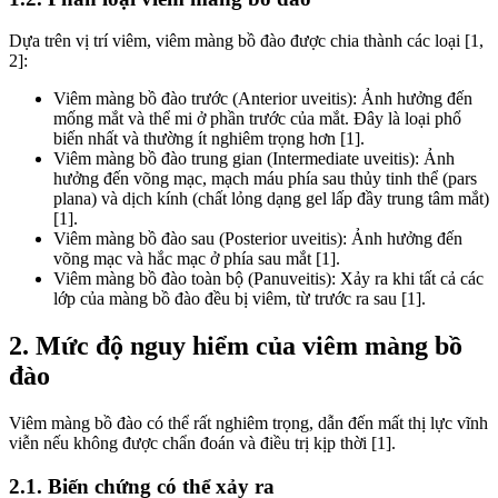
Dựa trên vị trí viêm, viêm màng bồ đào được chia thành các loại [1,
2]:
Viêm màng bồ đào trước (Anterior uveitis): Ảnh hưởng đến
mống mắt và thể mi ở phần trước của mắt. Đây là loại phổ
biến nhất và thường ít nghiêm trọng hơn [1].
Viêm màng bồ đào trung gian (Intermediate uveitis): Ảnh
hưởng đến võng mạc, mạch máu phía sau thủy tinh thể (pars
plana) và dịch kính (chất lỏng dạng gel lấp đầy trung tâm mắt)
[1].
Viêm màng bồ đào sau (Posterior uveitis): Ảnh hưởng đến
võng mạc và hắc mạc ở phía sau mắt [1].
Viêm màng bồ đào toàn bộ (Panuveitis): Xảy ra khi tất cả các
lớp của màng bồ đào đều bị viêm, từ trước ra sau [1].
2. Mức độ nguy hiểm của viêm màng bồ
đào
Viêm màng bồ đào có thể rất nghiêm trọng, dẫn đến mất thị lực vĩnh
viễn nếu không được chẩn đoán và điều trị kịp thời [1].
2.1. Biến chứng có thể xảy ra