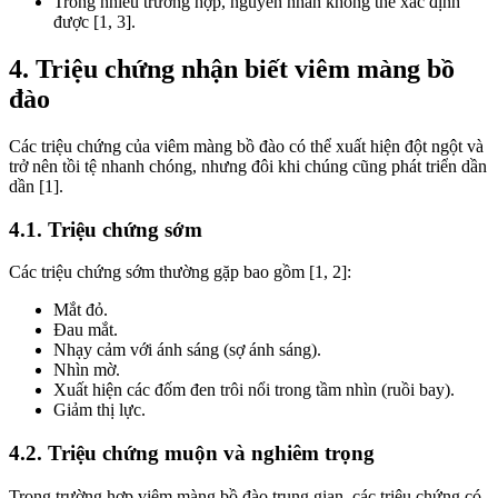
Trong nhiều trường hợp, nguyên nhân không thể xác định
được [1, 3].
4. Triệu chứng nhận biết viêm màng bồ
đào
Các triệu chứng của viêm màng bồ đào có thể xuất hiện đột ngột và
trở nên tồi tệ nhanh chóng, nhưng đôi khi chúng cũng phát triển dần
dần [1].
4.1. Triệu chứng sớm
Các triệu chứng sớm thường gặp bao gồm [1, 2]:
Mắt đỏ.
Đau mắt.
Nhạy cảm với ánh sáng (sợ ánh sáng).
Nhìn mờ.
Xuất hiện các đốm đen trôi nổi trong tầm nhìn (ruồi bay).
Giảm thị lực.
4.2. Triệu chứng muộn và nghiêm trọng
Trong trường hợp viêm màng bồ đào trung gian, các triệu chứng có