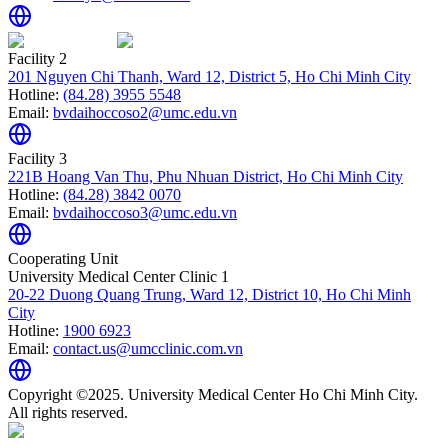
Facility 2
201 Nguyen Chi Thanh, Ward 12, District 5, Ho Chi Minh City
Hotline:
(84.28) 3955 5548
Email:
bvdaihoccoso2@umc.edu.vn
Facility 3
221B Hoang Van Thu, Phu Nhuan District, Ho Chi Minh City
Hotline:
(84.28) 3842 0070
Email:
bvdaihoccoso3@umc.edu.vn
Cooperating Unit
University Medical Center Clinic 1
20-22 Duong Quang Trung, Ward 12, District 10, Ho Chi Minh
City
Hotline:
1900 6923
Email:
contact.us@umcclinic.com.vn
Copyright ©2025. University Medical Center Ho Chi Minh City.
All rights reserved.