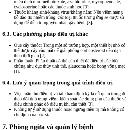
miễn dịch như methotrexate, azathioprine, mycophenolate,
cyclosporine hoặc các thuốc sinh học [3].
Thuốc kháng sinh/kháng virus/kháng nấm: Nếu viêm màng
bồ đào do nhiễm trùng, các loại thuốc tương ứng sẽ được sử
dụng để điều trị nguyên nhân gây bệnh [3].
6.3. Các phương pháp điều trị khác
Que cấy thuốc: Trong một số trường hợp, một thiết bị nhỏ có
thể được cấy vào mắt để giải phóng corticosteroid đều đặn
theo thời gian [2].
Phẫu thuật: Phẫu thuật có thể cần thiết để điều trị các biến
chứng như đục thủy tinh thể, glaucoma hoặc bong võng mạc
[1].
6.4. Lưu ý quan trọng trong quá trình điều trị
Việc tuân thủ điều trị và tái khám định kỳ là rất quan trọng để
theo dõi tình trạng viêm, kiểm soát tác dụng phụ của thuốc và
điều chỉnh phác đồ điều trị khi cần thiết [3].
Không tự ý sử dụng thuốc hoặc ngưng điều trị mà không có
chỉ định của bác sĩ.
7. Phòng ngừa và quản lý bệnh