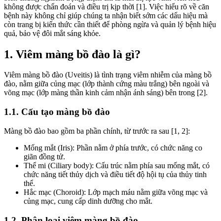
không được chẩn đoán và điều trị kịp thời [1]. Việc hiểu rõ về căn
bệnh này không chỉ giúp chúng ta nhận biết sớm các dấu hiệu mà
còn trang bị kiến thức cần thiết để phòng ngừa và quản lý bệnh hiệu
quả, bảo vệ đôi mắt sáng khỏe.
1. Viêm màng bồ đào là gì?
Viêm màng bồ đào (Uveitis) là tình trạng viêm nhiễm của màng bồ
đào, nằm giữa củng mạc (lớp thành cứng màu trắng) bên ngoài và
võng mạc (lớp màng thần kinh cảm nhận ánh sáng) bên trong [2].
1.1. Cấu tạo màng bồ đào
Màng bồ đào bao gồm ba phần chính, từ trước ra sau [1, 2]:
Mống mắt (Iris): Phần nằm ở phía trước, có chức năng co
giãn đồng tử.
Thể mi (Ciliary body): Cấu trúc nằm phía sau mống mắt, có
chức năng tiết thủy dịch và điều tiết độ hội tụ của thủy tinh
thể.
Hắc mạc (Choroid): Lớp mạch máu nằm giữa võng mạc và
củng mạc, cung cấp dinh dưỡng cho mắt.
1.2. Phân loại viêm màng bồ đào