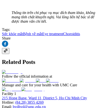
Thông tin trên chỉ phục vụ mục đích tham khảo, không
mang tính chất khuyến nghị. Vui lòng liên hệ bác sĩ để
được tham vấn chi tiết.
Tags:
Sức khỏe mắt
Bệnh về mắt
Eye treatment
Choroiditis
Share
Related Posts
Follow the official information at
Manage and care for your health with UMC Care
Facility 1
215 Hong Bang, Ward 11, District 5, Ho Chi Minh City
Hotline:
(84.28) 3855 4269
Email:
bvdhyd@umc.edu.vn