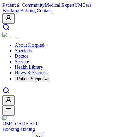
Patient & Community
Medical Expert
UMCers
Booking
|
Bidding
|
Contact
About Hospital
Specialty
Doctor
Service
Health Library
News & Events
Patient Support
UMC CARE APP
Booking
Bidding