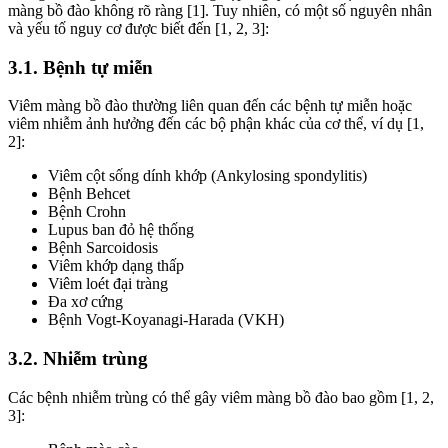
màng bồ đào không rõ ràng [1]. Tuy nhiên, có một số nguyên nhân
và yếu tố nguy cơ được biết đến [1, 2, 3]:
3.1. Bệnh tự miễn
Viêm màng bồ đào thường liên quan đến các bệnh tự miễn hoặc
viêm nhiễm ảnh hưởng đến các bộ phận khác của cơ thể, ví dụ [1,
2]:
Viêm cột sống dính khớp (Ankylosing spondylitis)
Bệnh Behcet
Bệnh Crohn
Lupus ban đỏ hệ thống
Bệnh Sarcoidosis
Viêm khớp dạng thấp
Viêm loét đại tràng
Đa xơ cứng
Bệnh Vogt-Koyanagi-Harada (VKH)
3.2. Nhiễm trùng
Các bệnh nhiễm trùng có thể gây viêm màng bồ đào bao gồm [1, 2,
3]: