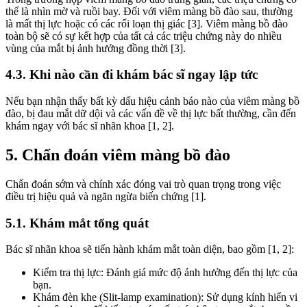
thể là nhìn mờ và ruồi bay. Đối với viêm màng bồ đào sau, thường
là mất thị lực hoặc có các rối loạn thị giác [3]. Viêm màng bồ đào
toàn bộ sẽ có sự kết hợp của tất cả các triệu chứng này do nhiều
vùng của mắt bị ảnh hưởng đồng thời [3].
4.3. Khi nào cần đi khám bác sĩ ngay lập tức
Nếu bạn nhận thấy bất kỳ dấu hiệu cảnh báo nào của viêm màng bồ
đào, bị đau mắt dữ dội và các vấn đề về thị lực bất thường, cần đến
khám ngay với bác sĩ nhãn khoa [1, 2].
5. Chẩn đoán viêm màng bồ đào
Chẩn đoán sớm và chính xác đóng vai trò quan trọng trong việc
điều trị hiệu quả và ngăn ngừa biến chứng [1].
5.1. Khám mắt tổng quát
Bác sĩ nhãn khoa sẽ tiến hành khám mắt toàn diện, bao gồm [1, 2]:
Kiểm tra thị lực: Đánh giá mức độ ảnh hưởng đến thị lực của
bạn.
Khám đèn khe (Slit-lamp examination): Sử dụng kính hiển vi