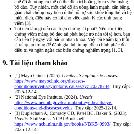
chế độ ăn uống cụ thể có thể điều trị hoặc gây ra viêm màng
bồ đào. Tuy nhiên, một chế độ ăn uống lành mạnh, cân bằng,
giàu chất chống oxy hóa có thể hỗ trợ sức khỏe tổng thể và hệ
miễn dịch, điều này có lợi cho việc quản lý các tình trạng
viêm [3].
Tôi nên làm gì nếu các triệu chứng tái phát? Nếu các triệu
chứng viêm màng bồ đào tái phát hoặc trở nên tồi tệ hơn, bạn
cần liên hệ ngay với bác sĩ nhãn khoa. Việc tái khám kịp thời
là rất quan trọng để đánh giá tình trạng, điều chỉnh phác đồ
điều trị và ngăn ngừa các biến chứng nghiêm trọng [1, 3].
9. Tài liệu tham khảo
[1] Mayo Clinic. (2025).
Uveitis - Symptoms & causes
.
https://www.mayoclinic.org/diseases-
conditions/uveitis/symptoms-causes/syc-20378734
. Truy cập:
2025-12-14.
[2] National Eye Institute. (2024).
Uveitis
.
https://www.nei.nih.gov/learn-about-eye-health/eye-
conditions-and-diseases/uveitis
. Truy cập: 2025-12-14.
[3] Duplechain A, Conrady CD, Patel BC, Baker S. (2023).
Uveitis
. StatPearls - NCBI Bookshelf.
https://www.ncbi.nlm.nih.gov/books/NBK540993/
. Truy cập:
2025-12-14.