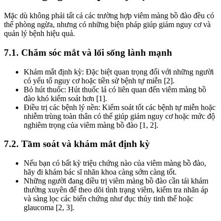
Mặc dù không phải tất cả các trường hợp viêm màng bồ đào đều có
thể phòng ngừa, nhưng có những biện pháp giúp giảm nguy cơ và
quản lý bệnh hiệu quả.
7.1. Chăm sóc mắt và lối sống lành mạnh
Khám mắt định kỳ: Đặc biệt quan trọng đối với những người
có yếu tố nguy cơ hoặc tiền sử bệnh tự miễn [2].
Bỏ hút thuốc: Hút thuốc lá có liên quan đến viêm màng bồ
đào khó kiểm soát hơn [1].
Điều trị các bệnh lý nền: Kiểm soát tốt các bệnh tự miễn hoặc
nhiễm trùng toàn thân có thể giúp giảm nguy cơ hoặc mức độ
nghiêm trọng của viêm màng bồ đào [1, 2].
7.2. Tầm soát và khám mắt định kỳ
Nếu bạn có bất kỳ triệu chứng nào của viêm màng bồ đào,
hãy đi khám bác sĩ nhãn khoa càng sớm càng tốt.
Những người đang điều trị viêm màng bồ đào cần tái khám
thường xuyên để theo dõi tình trạng viêm, kiểm tra nhãn áp
và sàng lọc các biến chứng như đục thủy tinh thể hoặc
glaucoma [2, 3].