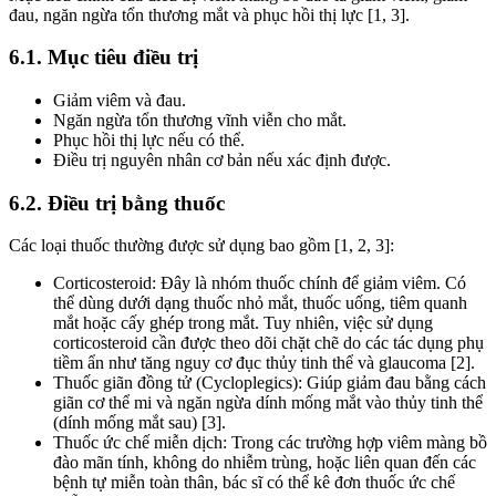
đau, ngăn ngừa tổn thương mắt và phục hồi thị lực [1, 3].
6.1. Mục tiêu điều trị
Giảm viêm và đau.
Ngăn ngừa tổn thương vĩnh viễn cho mắt.
Phục hồi thị lực nếu có thể.
Điều trị nguyên nhân cơ bản nếu xác định được.
6.2. Điều trị bằng thuốc
Các loại thuốc thường được sử dụng bao gồm [1, 2, 3]:
Corticosteroid: Đây là nhóm thuốc chính để giảm viêm. Có
thể dùng dưới dạng thuốc nhỏ mắt, thuốc uống, tiêm quanh
mắt hoặc cấy ghép trong mắt. Tuy nhiên, việc sử dụng
corticosteroid cần được theo dõi chặt chẽ do các tác dụng phụ
tiềm ẩn như tăng nguy cơ đục thủy tinh thể và glaucoma [2].
Thuốc giãn đồng tử (Cycloplegics): Giúp giảm đau bằng cách
giãn cơ thể mi và ngăn ngừa dính mống mắt vào thủy tinh thể
(dính mống mắt sau) [3].
Thuốc ức chế miễn dịch: Trong các trường hợp viêm màng bồ
đào mãn tính, không do nhiễm trùng, hoặc liên quan đến các
bệnh tự miễn toàn thân, bác sĩ có thể kê đơn thuốc ức chế