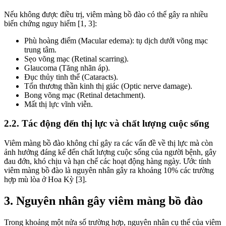
Nếu không được điều trị, viêm màng bồ đào có thể gây ra nhiều
biến chứng nguy hiểm [1, 3]:
Phù hoàng điểm (Macular edema): tụ dịch dưới võng mạc
trung tâm.
Sẹo võng mạc (Retinal scarring).
Glaucoma (Tăng nhãn áp).
Đục thủy tinh thể (Cataracts).
Tổn thương thần kinh thị giác (Optic nerve damage).
Bong võng mạc (Retinal detachment).
Mất thị lực vĩnh viễn.
2.2. Tác động đến thị lực và chất lượng cuộc sống
Viêm màng bồ đào không chỉ gây ra các vấn đề về thị lực mà còn
ảnh hưởng đáng kể đến chất lượng cuộc sống của người bệnh, gây
đau đớn, khó chịu và hạn chế các hoạt động hàng ngày. Ước tính
viêm màng bồ đào là nguyên nhân gây ra khoảng 10% các trường
hợp mù lòa ở Hoa Kỳ [3].
3. Nguyên nhân gây viêm màng bồ đào
Trong khoảng một nửa số trường hợp, nguyên nhân cụ thể của viêm