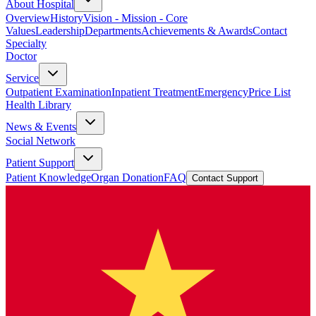
About Hospital
Overview
History
Vision - Mission - Core
Values
Leadership
Departments
Achievements & Awards
Contact
Specialty
Doctor
Service
Outpatient Examination
Inpatient Treatment
Emergency
Price List
Health Library
News & Events
Social Network
Patient Support
Patient Knowledge
Organ Donation
FAQ
Contact Support