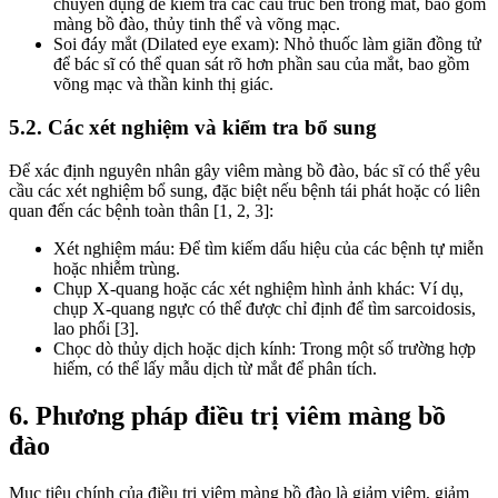
chuyên dụng để kiểm tra các cấu trúc bên trong mắt, bao gồm
màng bồ đào, thủy tinh thể và võng mạc.
Soi đáy mắt (Dilated eye exam): Nhỏ thuốc làm giãn đồng tử
để bác sĩ có thể quan sát rõ hơn phần sau của mắt, bao gồm
võng mạc và thần kinh thị giác.
5.2. Các xét nghiệm và kiểm tra bổ sung
Để xác định nguyên nhân gây viêm màng bồ đào, bác sĩ có thể yêu
cầu các xét nghiệm bổ sung, đặc biệt nếu bệnh tái phát hoặc có liên
quan đến các bệnh toàn thân [1, 2, 3]:
Xét nghiệm máu: Để tìm kiếm dấu hiệu của các bệnh tự miễn
hoặc nhiễm trùng.
Chụp X-quang hoặc các xét nghiệm hình ảnh khác: Ví dụ,
chụp X-quang ngực có thể được chỉ định để tìm sarcoidosis,
lao phổi [3].
Chọc dò thủy dịch hoặc dịch kính: Trong một số trường hợp
hiếm, có thể lấy mẫu dịch từ mắt để phân tích.
6. Phương pháp điều trị viêm màng bồ
đào
Mục tiêu chính của điều trị viêm màng bồ đào là giảm viêm, giảm