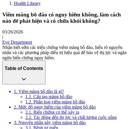
Health Library
Viêm màng bồ đào có nguy hiểm không, làm cách
nào để phát hiện và có chữa khỏi không?
03/26/2026
|
Eye Department
Nhận biết sớm các triệu chứng viêm màng bồ đào, hiểu rõ nguyên
nhân và các phương pháp điều trị hiệu quả để bảo vệ thị lực và ngăn
ngừa biến chứng nguy hiểm.
Table of Contents
1. Viêm màng bồ đào là gì?
1.1. Cấu tạo màng bồ đào
1.2. Phân loại viêm màng bồ đào
2. Mức độ nguy hiểm của viêm màng bồ đào
2.1. Biến chứng có thể xảy ra
2.2. Tác động đến thị lực và chất lượng cuộc sống
3. Nguyên nhân gây viêm màng bồ đào
3.1. Bệnh tự miễn