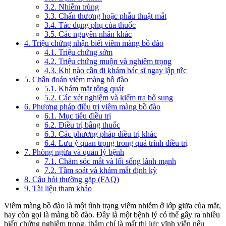
3.2. Nhiễm trùng
3.3. Chấn thương hoặc phẫu thuật mắt
3.4. Tác dụng phụ của thuốc
3.5. Các nguyên nhân khác
4. Triệu chứng nhận biết viêm màng bồ đào
4.1. Triệu chứng sớm
4.2. Triệu chứng muộn và nghiêm trọng
4.3. Khi nào cần đi khám bác sĩ ngay lập tức
5. Chẩn đoán viêm màng bồ đào
5.1. Khám mắt tổng quát
5.2. Các xét nghiệm và kiểm tra bổ sung
6. Phương pháp điều trị viêm màng bồ đào
6.1. Mục tiêu điều trị
6.2. Điều trị bằng thuốc
6.3. Các phương pháp điều trị khác
6.4. Lưu ý quan trọng trong quá trình điều trị
7. Phòng ngừa và quản lý bệnh
7.1. Chăm sóc mắt và lối sống lành mạnh
7.2. Tầm soát và khám mắt định kỳ
8. Câu hỏi thường gặp (FAQ)
9. Tài liệu tham khảo
Viêm màng bồ đào là một tình trạng viêm nhiễm ở lớp giữa của mắt,
hay còn gọi là màng bồ đào. Đây là một bệnh lý có thể gây ra nhiều
biến chứng nghiêm trọng, thậm chí là mất thị lực vĩnh viễn nếu