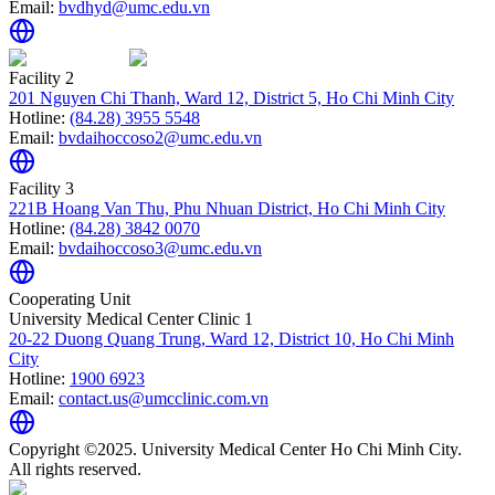
Email:
bvdhyd@umc.edu.vn
Facility 2
201 Nguyen Chi Thanh, Ward 12, District 5, Ho Chi Minh City
Hotline:
(84.28) 3955 5548
Email:
bvdaihoccoso2@umc.edu.vn
Facility 3
221B Hoang Van Thu, Phu Nhuan District, Ho Chi Minh City
Hotline:
(84.28) 3842 0070
Email:
bvdaihoccoso3@umc.edu.vn
Cooperating Unit
University Medical Center Clinic 1
20-22 Duong Quang Trung, Ward 12, District 10, Ho Chi Minh
City
Hotline:
1900 6923
Email:
contact.us@umcclinic.com.vn
Copyright ©2025. University Medical Center Ho Chi Minh City.
All rights reserved.