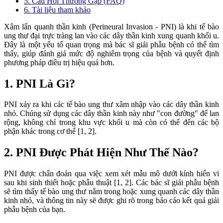
5. Câu Hỏi Thường Gặp (FAQ)
6. Tài liệu tham khảo
Xâm lấn quanh thần kinh (Perineural Invasion - PNI) là khi tế bào
ung thư đại trực tràng lan vào các dây thần kinh xung quanh khối u.
Đây là một yếu tố quan trọng mà bác sĩ giải phẫu bệnh có thể tìm
thấy, giúp đánh giá mức độ nghiêm trọng của bệnh và quyết định
phương pháp điều trị hiệu quả hơn.
1. PNI Là Gì?
PNI xảy ra khi các tế bào ung thư xâm nhập vào các dây thần kinh
nhỏ. Chúng sử dụng các dây thần kinh này như "con đường" để lan
rộng, không chỉ trong khu vực khối u mà còn có thể đến các bộ
phận khác trong cơ thể [1, 2].
2. PNI Được Phát Hiện Như Thế Nào?
PNI được chẩn đoán qua việc xem xét mẫu mô dưới kính hiển vi
sau khi sinh thiết hoặc phẫu thuật [1, 2]. Các bác sĩ giải phẫu bệnh
sẽ tìm thấy tế bào ung thư nằm trong hoặc xung quanh các dây thần
kinh nhỏ, và thông tin này sẽ được ghi rõ trong báo cáo kết quả giải
phẫu bệnh của bạn.