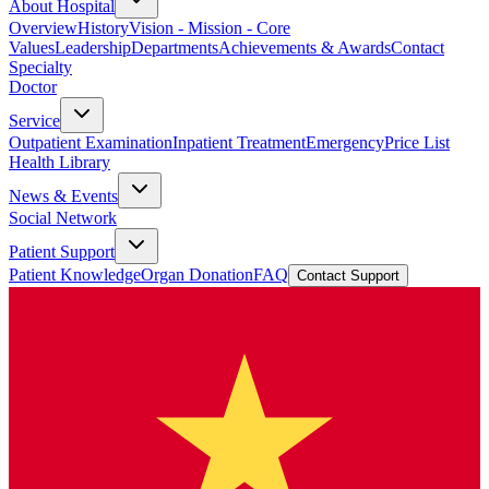
About Hospital
Overview
History
Vision - Mission - Core
Values
Leadership
Departments
Achievements & Awards
Contact
Specialty
Doctor
Service
Outpatient Examination
Inpatient Treatment
Emergency
Price List
Health Library
News & Events
Social Network
Patient Support
Patient Knowledge
Organ Donation
FAQ
Contact Support