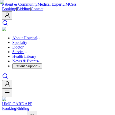
Patient & Community
Medical Expert
UMCers
Booking
|
Bidding
|
Contact
About Hospital
Specialty
Doctor
Service
Health Library
News & Events
Patient Support
UMC CARE APP
Booking
Bidding