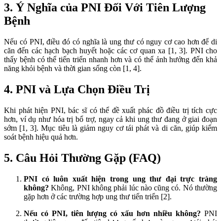
3. Ý Nghĩa của PNI Đối Với Tiên Lượng
Bệnh
Nếu có PNI, điều đó có nghĩa là ung thư có nguy cơ cao hơn để di
căn đến các hạch bạch huyết hoặc các cơ quan xa [1, 3]. PNI cho
thấy bệnh có thể tiến triển nhanh hơn và có thể ảnh hưởng đến khả
năng khỏi bệnh và thời gian sống còn [1, 4].
4. PNI và Lựa Chọn Điều Trị
Khi phát hiện PNI, bác sĩ có thể đề xuất phác đồ điều trị tích cực
hơn, ví dụ như hóa trị bổ trợ, ngay cả khi ung thư đang ở giai đoạn
sớm [1, 3]. Mục tiêu là giảm nguy cơ tái phát và di căn, giúp kiểm
soát bệnh hiệu quả hơn.
5. Câu Hỏi Thường Gặp (FAQ)
PNI có luôn xuất hiện trong ung thư đại trực tràng
không?
Không, PNI không phải lúc nào cũng có. Nó thường
gặp hơn ở các trường hợp ung thư tiến triển [2].
Nếu có PNI, tiên lượng có xấu hơn nhiều không?
PNI