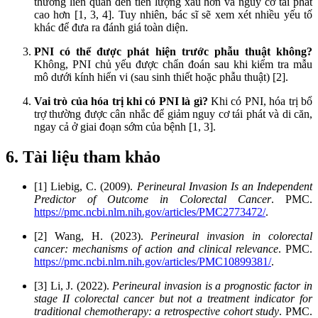
thường liên quan đến tiên lượng xấu hơn và nguy cơ tái phát
cao hơn [1, 3, 4]. Tuy nhiên, bác sĩ sẽ xem xét nhiều yếu tố
khác để đưa ra đánh giá toàn diện.
PNI có thể được phát hiện trước phẫu thuật không?
Không, PNI chủ yếu được chẩn đoán sau khi kiểm tra mẫu
mô dưới kính hiển vi (sau sinh thiết hoặc phẫu thuật) [2].
Vai trò của hóa trị khi có PNI là gì?
Khi có PNI, hóa trị bổ
trợ thường được cân nhắc để giảm nguy cơ tái phát và di căn,
ngay cả ở giai đoạn sớm của bệnh [1, 3].
6. Tài liệu tham khảo
[1] Liebig, C. (2009).
Perineural Invasion Is an Independent
Predictor of Outcome in Colorectal Cancer
. PMC.
https://pmc.ncbi.nlm.nih.gov/articles/PMC2773472/
.
[2] Wang, H. (2023).
Perineural invasion in colorectal
cancer: mechanisms of action and clinical relevance
. PMC.
https://pmc.ncbi.nlm.nih.gov/articles/PMC10899381/
.
[3] Li, J. (2022).
Perineural invasion is a prognostic factor in
stage II colorectal cancer but not a treatment indicator for
traditional chemotherapy: a retrospective cohort study
. PMC.