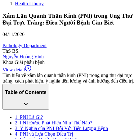
Health Library
Xâm Lấn Quanh Thần Kinh (PNI) trong Ung Thư
Đại Trực Tràng: Điều Người Bệnh Cần Biết
04/11/2026
|
Pathology Department
ThS BS.
Nguyễn Hoàng Vinh
Khoa Giải phẫu bệnh
View detail
Tìm hiểu về xâm lấn quanh thần kinh (PNI) trong ung thư đại trực
tràng, cách phát hiện, ý nghĩa tiên lượng và ảnh hưởng đến điều trị.
Table of Contents
1. PNI Là Gì?
2. PNI Được Phát Hiện Như Thế Nào?
3. Ý Nghĩa của PNI Đối Với Tiên Lượng Bệnh
4. PNI và Lựa Chọn Điều Trị