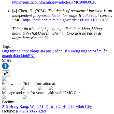
https://pmc.ncbi.nlm.nih.gov/articles/PMC9086063/
.
[4] Chen, H. (2024).
The depth of perineural invasion is an
independent prognostic factor for stage II colorectal cancer
.
PMC.
https://pmc.ncbi.nlm.nih.gov/articles/PMC11003015/
.
Thông tin trên chỉ phục vụ mục đích tham khảo, không
mang tính chất khuyến nghị. Vui lòng liên hệ bác sĩ để
được tham vấn chi tiết.
Tags:
Ung thư đại trực tràng
Giải phẫu bệnh
Tiên lượng ung thư
Xâm lấn
quanh thần kinh
PNI
Share
Follow the official information at
Manage and care for your health with UMC Care
Facility 1
215 Hong Bang, Ward 11, District 5, Ho Chi Minh City
Hotline:
(84.28) 3855 4269