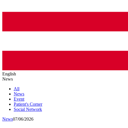
English
News
All
News
Event
Patient's Corner
Social Network
News
07/06/2026