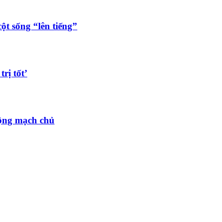
ột sống “lên tiếng”
rị tốt’
 động mạch chủ