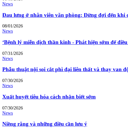
News
Đau lưng ở nhân viên văn phòng: Đừng đợi đến khi c
08/01/2026
News
‘Bệnh lý miễn dịch thần kinh - Phát hiện sớm để điều t
07/31/2026
News
Phẫu thuật nội soi cắt phì đại liên thất và thay van
07/30/2026
News
Xuất huyết tiêu hóa cách nhận biết sớm
07/30/2026
News
Niềng răng và những điều cần lưu ý