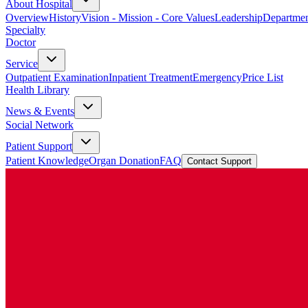
About Hospital
Overview
History
Vision - Mission - Core Values
Leadership
Departmen
Specialty
Doctor
Service
Outpatient Examination
Inpatient Treatment
Emergency
Price List
Health Library
News & Events
Social Network
Patient Support
Patient Knowledge
Organ Donation
FAQ
Contact Support