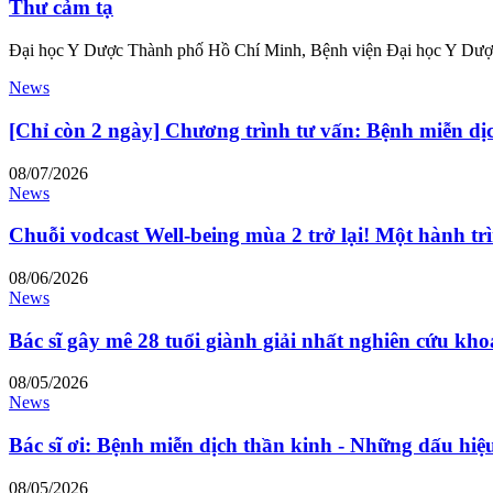
Thư cảm tạ
Đại học Y Dược Thành phố Hồ Chí Minh, Bệnh viện Đại học Y Dược T
News
[Chỉ còn 2 ngày] Chương trình tư vấn: Bệnh miễn dịc
08/07/2026
News
Chuỗi vodcast Well-being mùa 2 trở lại! Một hành tr
08/06/2026
News
Bác sĩ gây mê 28 tuổi giành giải nhất nghiên cứu kho
08/05/2026
News
Bác sĩ ơi: Bệnh miễn dịch thần kinh - Những dấu hiệ
08/05/2026