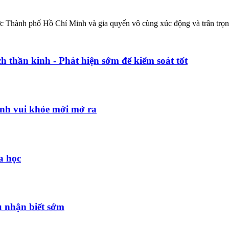
hành phố Hồ Chí Minh và gia quyến vô cùng xúc động và trân trọng 
h thần kinh - Phát hiện sớm để kiểm soát tốt
ình vui khỏe mới mở ra
a học
u nhận biết sớm