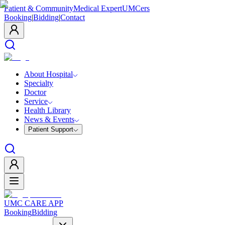
Patient & Community
Medical Expert
UMCers
Booking
|
Bidding
|
Contact
About Hospital
Specialty
Doctor
Service
Health Library
News & Events
Patient Support
UMC CARE APP
Booking
Bidding