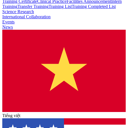
Training Certificate
Clinical Practice
Facilities Announcement
Intern
Training
Transfer Training
Training List
Training Completed List
Science Research
International Collaboration
Events
News
Tiếng việt