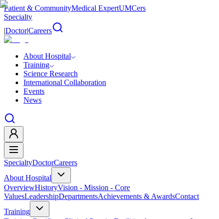
Patient & Community
Medical Expert
UMCers
Specialty
|
Doctor
|
Careers
About Hospital
Training
Science Research
International Collaboration
Events
News
Specialty
Doctor
Careers
About Hospital
Overview
History
Vision - Mission - Core
Values
Leadership
Departments
Achievements & Awards
Contact
Training