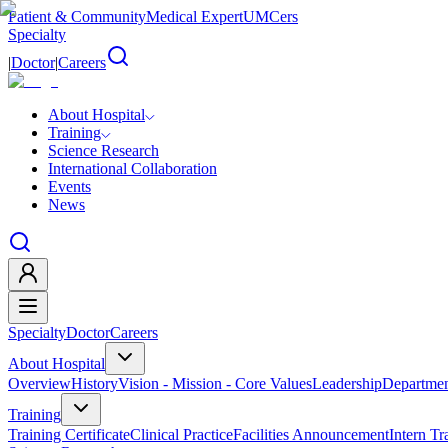
Patient & Community
Medical Expert
UMCers
Specialty
|
Doctor
|
Careers
About Hospital
Training
Science Research
International Collaboration
Events
News
Specialty
Doctor
Careers
About Hospital
Overview
History
Vision - Mission - Core Values
Leadership
Departmen
Training
Training Certificate
Clinical Practice
Facilities Announcement
Intern Tr