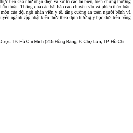
ực tiễn cao như nhận diện và xử trí các tai biến, biến chứng thường
hẫu thuật. Thông qua các bài báo cáo chuyên sâu và phiên thảo luận
 môn của đội ngũ nhân viên y tế, tăng cường an toàn người bệnh và
chuyên ngành cập nhật kiến thức theo định hướng y học dựa trên bằng
Dược TP. Hồ Chí Minh (215 Hồng Bàng, P. Chợ Lớn, TP. Hồ Chí 