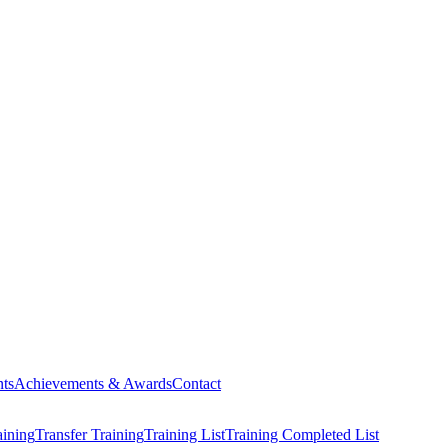
ts
Achievements & Awards
Contact
aining
Transfer Training
Training List
Training Completed List