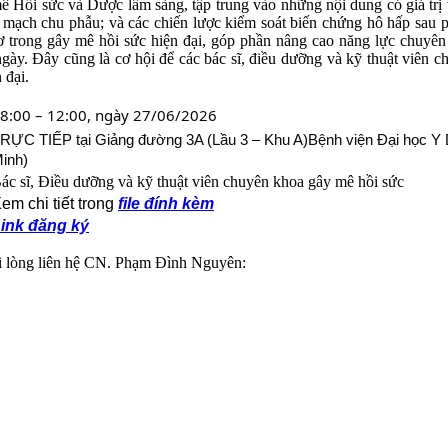
 Hồi sức và Dược lâm sàng, tập trung vào những nội dung có giá trị th
m mạch chu phẫu; và các chiến lược kiểm soát biến chứng hô hấp sau p
cơ trong gây mê hồi sức hiện đại, góp phần nâng cao năng lực chuyên
 ngày. Đây cũng là cơ hội để các bác sĩ, điều dưỡng và kỹ thuật viên 
 đại.
8:00 – 12:00, ngày 27/06/2026
RỰC TIẾP tại Giảng đường 3A (Lầu 3 – Khu A)Bệnh viện Đại học Y 
inh)
ác sĩ, Điều dưỡng và kỹ thuật viên chuyên khoa gây mê hồi sức
em chi tiết trong
file đính kèm
ink đăng ký
ui lòng liên hệ CN. Phạm Đình Nguyên: