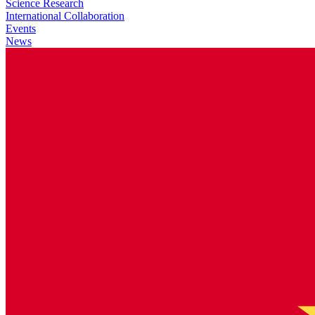
Science Research
International Collaboration
Events
News