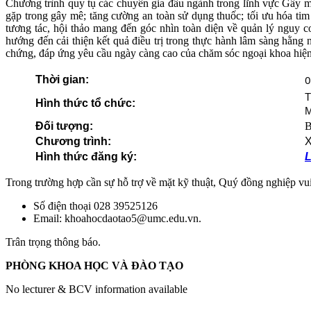
Chương trình quy tụ các chuyên gia đầu ngành trong lĩnh vực Gây mê
gặp trong gây mê; tăng cường an toàn sử dụng thuốc; tối ưu hóa ti
tương tác, hội thảo mang đến góc nhìn toàn diện về quản lý nguy 
hướng đến cải thiện kết quả điều trị trong thực hành lâm sàng hằng
chứng, đáp ứng yêu cầu ngày càng cao của chăm sóc ngoại khoa hiện
0
Thời gian:
T
Hình thức tổ chức:
M
Đối tượng:
B
Chương trình:
X
Hình thức đăng ký:
L
Trong trường hợp cần sự hỗ trợ về mặt kỹ thuật, Quý đồng nghiệp v
Số điện thoại 028 39525126
Email: khoahocdaotao5@umc.edu.vn.
Trân trọng thông báo.
PHÒNG KHOA HỌC VÀ ĐÀO TẠO
No lecturer & BCV information available