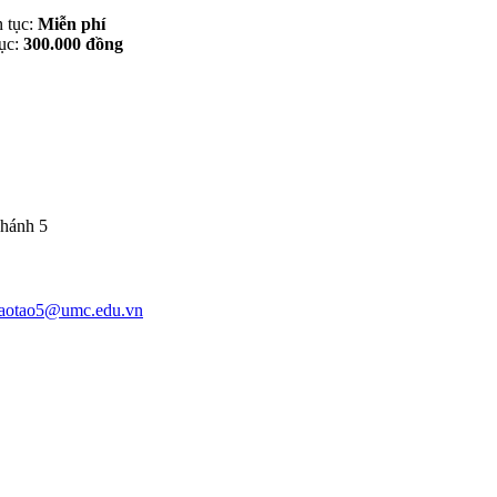
n tục:
Miễn phí
tục:
300.000 đồng
nhánh 5
aotao5@umc.edu.vn