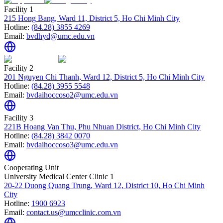
Facility 1
215 Hong Bang, Ward 11, District 5, Ho Chi Minh City
Hotline:
(84.28) 3855 4269
Email:
bvdhyd@umc.edu.vn
Facility 2
201 Nguyen Chi Thanh, Ward 12, District 5, Ho Chi Minh City
Hotline:
(84.28) 3955 5548
Email:
bvdaihoccoso2@umc.edu.vn
Facility 3
221B Hoang Van Thu, Phu Nhuan District, Ho Chi Minh City
Hotline:
(84.28) 3842 0070
Email:
bvdaihoccoso3@umc.edu.vn
Cooperating Unit
University Medical Center Clinic 1
20-22 Duong Quang Trung, Ward 12, District 10, Ho Chi Minh
City
Hotline:
1900 6923
Email:
contact.us@umcclinic.com.vn