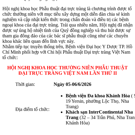
Hội nghị khoa học Phẫu thuật đại trực tràng là chương trình được tổ
chức thường niên với mục tiêu xây dựng một diễn đàn chia sẻ kinh
nghiệm và cập nhật kiến thức trong chẩn đoán và điều trị các bệnh
ngoại khoa của đại trực tràng. Trải qua nhiều năm, Hội nghị đã nhận
được sự ủng hộ nhiệt tình của Quý đồng nghiệp và thu hút được sự
tham gia đông đảo của các bác sĩ phẫu thuật cũng như các chuyên
khoa khác liên quan đến lĩnh vực này.
Nhằm tiếp tục truyền thống trên, Bệnh viện Đại học Y Dược TP. Hồ
Chí Minh phối hợp với Chi hội Phẫu thuật Đại trực tràng Việt Nam
tổ chức:
HỘI NGHỊ KHOA HỌC THƯỜNG NIÊN PHẪU THUẬT
ĐẠI TRỰC TRÀNG VIỆT NAM LẦN THỨ II
Thời gian:
Ngày 05-06/6/2026
Bệnh viện Đa khoa Khánh Hòa
( 
19 Yersin, phường Lộc Thọ, Nha
Trang)
Địa điểm tổ chức:
Khách sạn InterContinental Nha
Trang
(32 – 34 Trần Phú, Nha Tran
Khánh Hòa)