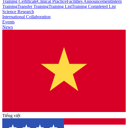
Training Certificate
Clinical Practice
Facilities Announcement
Intern
Training
Transfer Training
Training List
Training Completed List
Science Research
International Collaboration
Events
News
Tiếng việt