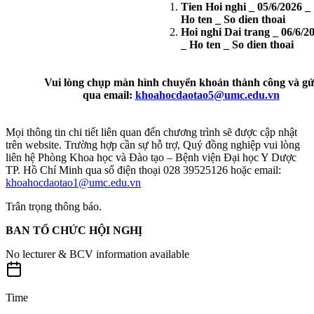
Tien Hoi nghi _ 05/6/2026 _
Ho ten _ So dien thoai
Hoi nghi Dai trang _ 06/6/2
_ Ho ten _ So dien thoai
Vui lòng chụp màn hình chuyển khoản thành công và gử
qua email:
khoahocdaotao5@umc.edu.vn
Mọi thông tin chi tiết liên quan đến chương trình sẽ được cập nhật
trên website. Trường hợp cần sự hỗ trợ, Quý đồng nghiệp vui lòng
liên hệ Phòng Khoa học và Đào tạo – Bệnh viện Đại học Y Dược
TP. Hồ Chí Minh qua số điện thoại 028 39525126 hoặc email:
khoahocdaotao1@umc.edu.vn
Trân trọng thông báo.
BAN TỔ CHỨC HỘI NGHỊ
No lecturer & BCV information available
Time