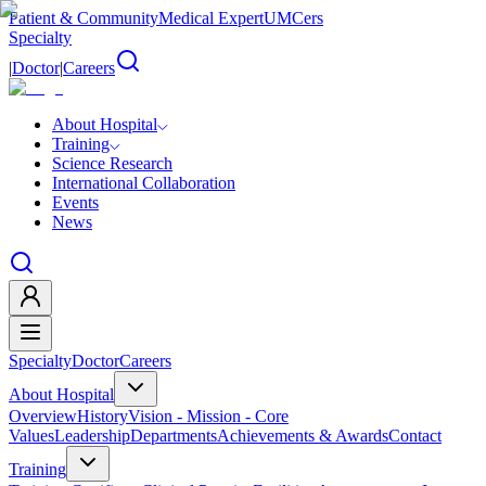
Patient & Community
Medical Expert
UMCers
Specialty
|
Doctor
|
Careers
About Hospital
Training
Science Research
International Collaboration
Events
News
Specialty
Doctor
Careers
About Hospital
Overview
History
Vision - Mission - Core
Values
Leadership
Departments
Achievements & Awards
Contact
Training