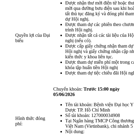
Được nhận thư mời điện tử hoặc th
mời qua đường bưu điện sau khi ho
tất thủ tục đăng ký và đóng phí tha
dự Hội nghị.
Được tham dự các phiên theo chươ
trình Hội nghị.
Quyền lợi của Đại
Được nhận tất cả các tài liệu của Hộ
biểu
nghị (nếu có).
Được cấp giấy chứng nhận tham dự
Hội nghị và giấy chứng nhận cập nh
kiến thức y khoa liên tục.
Được tham dự miễn phí một trong c
khóa tập huấn tiền Hội nghị
Được tham dự tiệc chiêu đãi Hội ng
Chuyển khoản:
Trước 15:00 ngày
05/06/2026
Tên tài khoản: Bệnh viện Đại học Y
Dược TP. Hồ Chí Minh
Số tài khoản: 127000034908
Hình thức đóng
Tại Ngân hàng TMCP Công thương
phí:
Việt Nam (Vietinbank), chi nhánh 5
Nội dung: